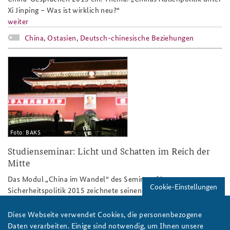
Xi Jinping – Was ist wirklich neu?“
weiter
China
,
Ostasien
,
Deutsch-chinesische Beziehungen
chinareise_sp15_teaser.jpg
Foto: BAKS
Studienseminar: Licht und Schatten im Reich der
Mitte
Das Modul „China im Wandel“ des Seminars für
Cookie-Einstellungen
Sicherheitspolitik 2015 zeichnete seinen Teilnehmern im April
und Mai ein differenziertes Bild vom Wirtschaftswunderland
und globalem Akteur.
Diese Webseite verwendet Cookies, die personenbezogene
weiter
Daten verarbeiten. Einige sind notwendig, um Ihnen unsere