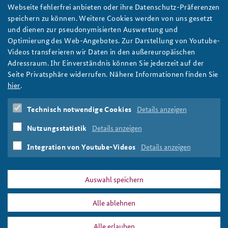
Webseite fehlerfrei anbieten oder ihre Datenschutz-Präferenzen
Seminar für Sicherheitspolitik
,
Weiterbildung
,
Deutsch-
speichern zu können. Weitere Cookies werden von uns gesetzt
chinesische Beziehungen
,
Volksrepublik China
,
Asien-
und dienen zur pseudonymisierten Auswertung und
Pazifik
,
Pivot to Asia
Optimierung des Web-Angebotes. Zur Darstellung von Youtube-
Videos transferieren wir Daten in den außereuropäischen
Reiseziel Vertrauen
Adressraum. Ihr Einverständnis können Sie jederzeit auf der
Vom 15. bis 24. Oktober fand das 9. Sicherheitspolitische
Seite Privatsphäre widerrufen. Nähere Informationen finden Sie
Seminar deutscher und chinesischer Generale und Admirale
hier
.
statt. Es machte Vernetzte Sicherheit und Multinationalität
erlebbar.
Technisch notwendige Cookies
Details anzeigen
weiter
Nutzungsstatistik
Details anzeigen
Deutsch-chinesische Beziehungen
,
Studienreise
,
Vernetzte
Sicherheit
Integration von Youtube-Videos
Details anzeigen
Auswahl speichern
Alle ablehnen
DATA PRIVACY
IMPRINT
Alle erlauben