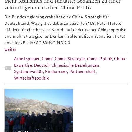
Mehr Realismus und Fantasie: Gedanken zu einer
zukünftigen deutschen China-Politik
Die Bundesregierung erabeitet eine China-Strategie für
Deutschland. Was gilt es dabei zu beachten? Dr. Peter Hefele
plädiert für eine bessere Koordination deutscher Chinaexpertise
und mehr strategisches Denken in alternativen Szenarien. Foto:
dove lee/Flickr/CC BY-NC-ND 2.0
weiter
Arbeitspapier
,
China
,
China-Strategie
,
China-Politik
,
China-
Expertise
,
Deutsch-chinesische Beziehungen
,
Systemrivalität
,
Konkurrenz
,
Partnerschaft
,
Wirtschaftspolitik
1_-
_besuch_der_chinesichen_mauer_-
_teaserbild.jpg
Foto: BAKS/Mochow