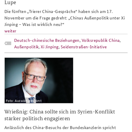
Lupe
Die fünften „Trierer China-Gespräche“ haben sich am 17.
November um die Frage gedreht: „Chinas Außenpolitik unter Xi
Jinping – Was ist wirklich neu?“
weiter
Deutsch-chinesische Beziehungen
,
Volksrepublik China
,
Außenpolitik
,
Xi Jinping
,
Seidenstraßen-Initiative
wriessnig_portrait_fuer_website_tease
Foto: Auswärtiges Amt
Wrießnig: China sollte sich im Syrien-Konflikt
stärker politisch engagieren
Anlässlich des China-Besuchs der Bundeskanzlerin spricht