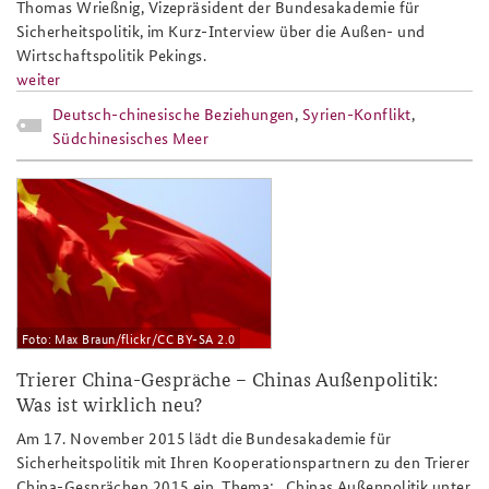
Thomas Wrießnig, Vizepräsident der Bundesakademie für
Sicherheitspolitik, im Kurz-Interview über die Außen- und
Wirtschaftspolitik Pekings.
weiter
Deutsch-chinesische Beziehungen
,
Syrien-Konflikt
,
Südchinesisches Meer
2442105739_5830d89b91_o.jpg
Foto: Max Braun/flickr/CC BY-SA 2.0
Trierer China-Gespräche – Chinas Außenpolitik:
Was ist wirklich neu?
Am 17. November 2015 lädt die Bundesakademie für
Sicherheitspolitik mit Ihren Kooperationspartnern zu den Trierer
China-Gesprächen 2015 ein. Thema: „Chinas Außenpolitik unter