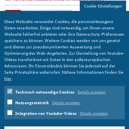
Cookie-Einstellungen
2442105739_5830d89b91_o.jpg
Diese Webseite verwendet Cookies, die personenbezogene
Daten verarbeiten. Einige sind notwendig, um Ihnen unsere
Webseite fehlerfrei anbieten oder ihre Datenschutz-Präferenzen
speichern zu können. Weitere Cookies werden von uns gesetzt
und dienen zur pseudonymisierten Auswertung und
Foto: Max Braun/flickr/CC BY-SA 2.0
Optimierung des Web-Angebotes. Zur Darstellung von Youtube-
Videos transferieren wir Daten in den außereuropäischen
Trierer China-Gespräche – Chinas Außenpolitik:
Adressraum. Ihr Einverständnis können Sie jederzeit auf der
Was ist wirklich neu?
Seite Privatsphäre widerrufen. Nähere Informationen finden Sie
Am 17. November 2015 lädt die Bundesakademie für
hier
.
Sicherheitspolitik mit Ihren Kooperationspartnern zu den Trierer
China-Gesprächen 2015 ein. Thema: „Chinas Außenpolitik unter
Technisch notwendige Cookies
Details anzeigen
Xi Jinping – Was ist wirklich neu?“
Nutzungsstatistik
Details anzeigen
weiter
China
,
Ostasien
,
Deutsch-chinesische Beziehungen
Integration von Youtube-Videos
Details anzeigen