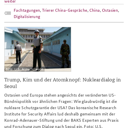
weiter
Fachtagungen
,
Trierer China-Gespräche
,
China
,
Ostasien
,
Digitalisierung
nukleardialog_seoul_slider.png
Foto: U.S. Army/Johnson
Trump, Kim und der Atomknopf: Nukleardialog in
Seoul
Ostasien und Europa stehen angesichts der veränderten US-
Bündnispolitik vor ähnlichen Fragen: Wie glaubwürdig ist die
nukleare Schutzgarantie der USA? Das koreanische Research
Institute for Security Affairs lud deshalb gemeinsam mit der
Konrad-Adenauer-Stiftung und der BAKS Experten aus Praxis
und Forschung zum Dialog nach Seoul ein. Foto: U.S.