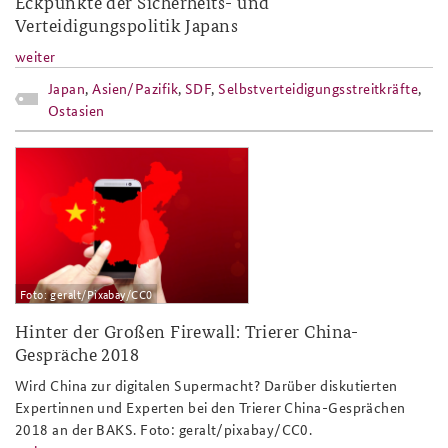
Eckpunkte der Sicherheits- und
Verteidigungspolitik Japans
weiter
Japan
,
Asien/Pazifik
,
SDF
,
Selbstverteidigungsstreitkräfte
,
Ostasien
tcg_beitrag_teaser.png
Foto: geralt/Pixabay/CC0
Hinter der Großen Firewall: Trierer China-
Gespräche 2018
Wird China zur digitalen Supermacht? Darüber diskutierten
Expertinnen und Experten bei den Trierer China-Gesprächen
2018 an der BAKS. Foto: geralt/pixabay/CC0.