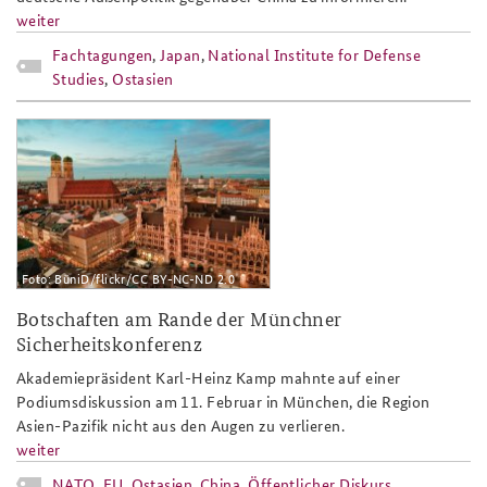
weiter
Fachtagungen
,
Japan
,
National Institute for Defense
Studies
,
Ostasien
muenchen2016_sliderbild.jpg
Foto: BüniD/flickr/CC BY-NC-ND 2.0
Botschaften am Rande der Münchner
Sicherheitskonferenz
Akademiepräsident Karl-Heinz Kamp mahnte auf einer
Podiumsdiskussion am 11. Februar in München, die Region
Asien-Pazifik nicht aus den Augen zu verlieren.
weiter
NATO
,
EU
,
Ostasien
,
China
,
Öffentlicher Diskurs