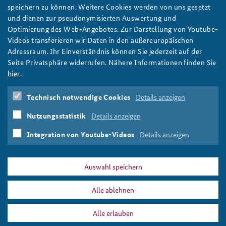
Mehr Realismus und Fantasie: Gedanken zu einer
speichern zu können. Weitere Cookies werden von uns gesetzt
zukünftigen deutschen China-Politik
und dienen zur pseudonymisierten Auswertung und
Die Bundesregierung erabeitet eine China-Strategie für
Optimierung des Web-Angebotes. Zur Darstellung von Youtube-
Deutschland. Was gilt es dabei zu beachten? Dr. Peter Hefele
Videos transferieren wir Daten in den außereuropäischen
plädiert für eine bessere Koordination deutscher Chinaexpertise
Adressraum. Ihr Einverständnis können Sie jederzeit auf der
und mehr strategisches Denken in alternativen Szenarien. Foto:
Seite Privatsphäre widerrufen. Nähere Informationen finden Sie
dove lee/Flickr/CC BY-NC-ND 2.0
hier
.
weiter
Technisch notwendige Cookies
Details anzeigen
Arbeitspapier
,
China
,
China-Strategie
,
China-Politik
,
China-
Expertise
,
Deutsch-chinesische Beziehungen
,
Nutzungsstatistik
Details anzeigen
Systemrivalität
,
Konkurrenz
,
Partnerschaft
,
Wirtschaftspolitik
Integration von Youtube-Videos
Details anzeigen
Auswahl speichern
Alle ablehnen
DATA PRIVACY
IMPRINT
Alle erlauben
Systemrivalität
Print