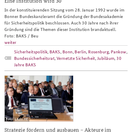
Eine Institution wird 30
In der konstituierenden Sitzung vom 28. Januar 1992 wurde im
Bonner Bundeskanzleramt die Gründung der Bundesakademie
für Sicherheitspolitik beschlossen. Auch 30 Jahre nach ihrer
Gründung sind die Themen dieser Institution brandaktuell.
Foto: BAKS / Beu
weiter
Sicherheitspolitik
,
BAKS
,
Bonn
,
Berlin
,
Rosenburg
,
Pankow
,
Bundessicherheitsrat
,
Vernetzte Sicherheit
,
Jubiläum
,
30
Jahre BAKS
teaser_foto_lkdo_he.png
Foto: LKdo HE
Strategie fördern und ausbauen – Akteure im