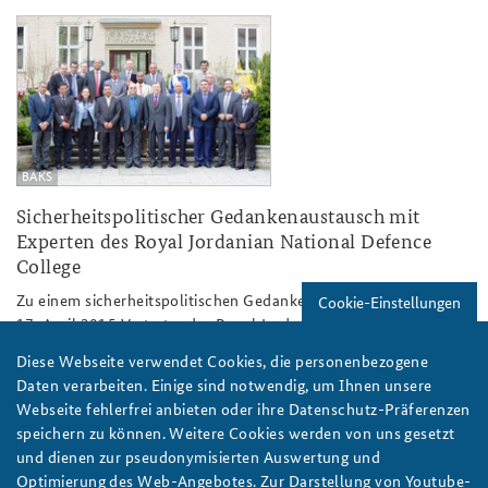
gruppenbild.jpg
BAKS
Sicherheitspolitischer Gedankenaustausch mit
Experten des Royal Jordanian National Defence
College
Zu einem sicherheitspolitischen Gedankenaustausch kamen am
Cookie-Einstellungen
17. April 2015 Vertreter des Royal Jordanian National Defence
College und Experten der BAKS zusammen.
Diese Webseite verwendet Cookies, die personenbezogene
weiter
Daten verarbeiten. Einige sind notwendig, um Ihnen unsere
Jordanien
,
Naher und Mittlerer Osten
,
Vernetzte Sicherheit
Webseite fehlerfrei anbieten oder ihre Datenschutz-Präferenzen
speichern zu können. Weitere Cookies werden von uns gesetzt
Studienreise: In der EU zusammen für mehr
und dienen zur pseudonymisierten Auswertung und
Optimierung des Web-Angebotes. Zur Darstellung von Youtube-
Sicherheit