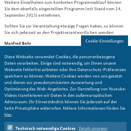
Weitere Einzelheiten zum konkreten Programmablauf können
Sie dem ebenfalls eingestellten Programm (mit Stand vom 14.
September 2015) entnehmen.
Sollten Sie zur Veranstaltung etwaige Fragen haben, so können
Sie sich jederzeit an den Projektverantwortlichen wenden:
Cookie-Einstellungen
Manfred Bohr
Wissenschaftlicher Oberrat
Studienreferent Wirtschaftspolitik
Diese Webseite verwendet Cookies, die personenbezogene
Daten verarbeiten. Einige sind notwendig, um Ihnen unsere
Telefon: +49 (0)30 40046-315
Webseite fehlerfrei anbieten oder ihre Datenschutz-Präferenzen
E-Mail: Manfred.Bohr[at]baks.bund.de
speichern zu können. Weitere Cookies werden von uns gesetzt
und dienen zur pseudonymisierten Auswertung und
China
Ostasien
Deutsch-chinesische Beziehungen
Optimierung des Web-Angebotes. Zur Darstellung von Youtube-
Videos transferieren wir Daten in den außereuropäischen
Adressraum. Ihr Einverständnis können Sie jederzeit auf der
Datei-Download:
Seite Privatsphäre widerrufen. Nähere Informationen finden Sie
hier
.
Programm Trierer China-Gespräche 2015
Programm Trierer China-Gespräche
Technisch notwendige Cookies
Details anzeigen