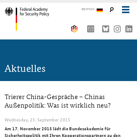
DEUTSCH
The Federal Academy
NEWS
Seminars, Conferences and Events
Advisory Board
Aktuelles
Working Papers
Organisation
Security Policy Course for Senior Officials
The Association of Friends
Core Course on Security Policy
Trierer China-Gespräche – Chinas
Partners
German Forum on Security Policy
Außenpolitik: Was ist wirklich neu?
Young Leaders in Security Policy
Public Events
Wednesday, 23. September 2015
Directions
Further Events
Am 17. November 2015 lädt die Bundesakademie für
Sicherheitspolitik mit Ihren Kooperationspartnern zu den