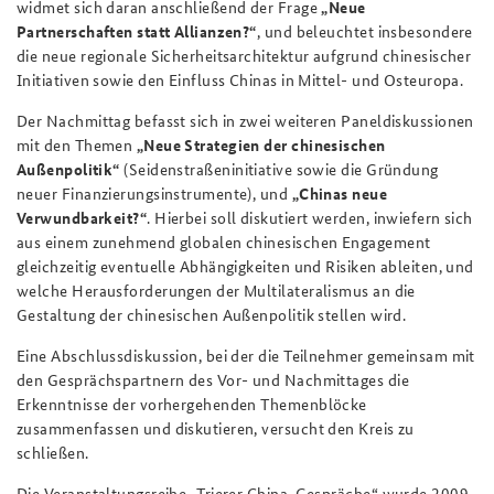
widmet sich daran anschließend der Frage
„Neue
Partnerschaften statt Allianzen?“
, und beleuchtet insbesondere
die neue regionale Sicherheitsarchitektur aufgrund chinesischer
Initiativen sowie den Einfluss Chinas in Mittel- und Osteuropa.
Der Nachmittag befasst sich in zwei weiteren Paneldiskussionen
mit den Themen
„Neue Strategien der chinesischen
Außenpolitik“
(Seidenstraßeninitiative sowie die Gründung
neuer Finanzierungsinstrumente), und
„Chinas neue
Verwundbarkeit?“
. Hierbei soll diskutiert werden, inwiefern sich
aus einem zunehmend globalen chinesischen Engagement
gleichzeitig eventuelle Abhängigkeiten und Risiken ableiten, und
welche Herausforderungen der Multilateralismus an die
Gestaltung der chinesischen Außenpolitik stellen wird.
Eine Abschlussdiskussion, bei der die Teilnehmer gemeinsam mit
den Gesprächspartnern des Vor- und Nachmittages die
Erkenntnisse der vorhergehenden Themenblöcke
zusammenfassen und diskutieren, versucht den Kreis zu
schließen.
Die Veranstaltungsreihe „Trierer China-Gespräche“ wurde 2009