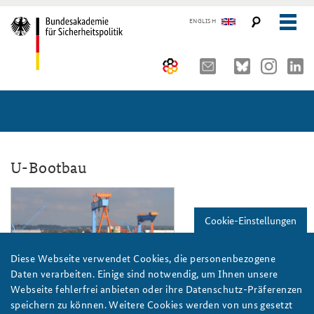
ENGLISH
Über uns
10 Jahre AKJS
Auftrag und Organisation
Seminare und Tagungen
Historischer Ort
U-Bootbau
Publikationen und Presse
Kompetenzzentrum Strategische Vorausschau
Führungskräfteseminar für Sicherheitspolitik
ajks_marinereise_slider.png
Cookie-Einstellungen
Team
Kernseminar für Sicherheitspolitik
#angeBAKSt: Aktuelle Kommentare zur Sicherheitspolitik
STUDIENPLATTFORM
Sicherheitspolitische Nachwuchsarbeit
Methodenseminar Strategische Vorausschau
Arbeitspapiere Sicherheitspolitik
Diese Webseite verwendet Cookies, die personenbezogene
Daten verarbeiten. Einige sind notwendig, um Ihnen unsere
Beirat
Fachseminar Digitalisierung und Sicherheitspolitik
Pressespiegel und Gastbeiträge von BAKS-Angehörigen
Webseite fehlerfrei anbieten oder ihre Datenschutz-Präferenzen
Foto: Copyright thyssenkrupp Marine Systems
speichern zu können. Weitere Cookies werden von uns gesetzt
Praktika an der BAKS
Fachseminar Desinformation und Sicherheitspolitik
Ansprechpartner für Presse- und andere Medienanfragen