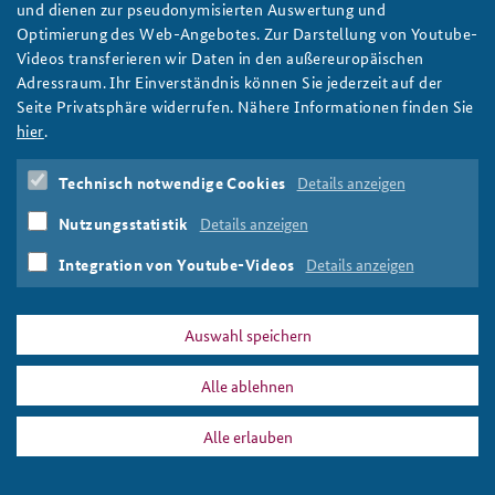
„Junge Sicherheitspolitiker“ besuchen
und dienen zur pseudonymisierten Auswertung und
Marinekommando und U-Bootwerft
Optimierung des Web-Angebotes. Zur Darstellung von Youtube-
Anfahrt
Deutsches Forum Sicherheitspolitik
Newsletter-Archiv
Videos transferieren wir Daten in den außereuropäischen
Einblicke aus erster Hand: Die Informationsreise "Marine" führte
Adressraum. Ihr Einverständnis können Sie jederzeit auf der
Freundeskreis
Arbeitskreis "Junge Sicherheitspolitiker"
den Arbeitskreis "Junge Sicherheitspolitiker" der BAKS ins
Seite Privatsphäre widerrufen. Nähere Informationen finden Sie
Marinekommando nach Rostock und in die Kieler Werft des
Das Sicherheitspolitische Gespräch an der BAKS
hier
.
Unternehmens thyssenkrupp Marine Systems. Foto: Copyright
thyssenkrupp Marine Systems.
Studierendenkonferenz Sicherheitspolitik gestalten
Technisch notwendige Cookies
Details anzeigen
weiter
Arbeitskreis Junge Sicherheitspolitiker
,
Marine
,
maritime
Nutzungsstatistik
Details anzeigen
Sicherheit
,
U-Bootbau
Integration von Youtube-Videos
Details anzeigen
Auswahl speichern
PRESSE
DATENSCHUTZ
IMPRESSUM
FAQ
Alle ablehnen
U-Bootbau
Drucken
Alle erlauben