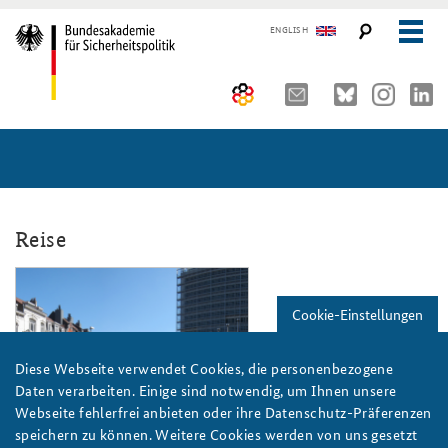
ENGLISH
Über uns
10 Jahre AKJS
Auftrag und Organisation
Seminare und Tagungen
Historischer Ort
Reise
Publikationen und Presse
Kompetenzzentrum Strategische Vorausschau
Führungskräfteseminar für Sicherheitspolitik
ks17_bruessel_slider.png
Cookie-Einstellungen
Team
Kernseminar für Sicherheitspolitik
#angeBAKSt: Aktuelle Kommentare zur Sicherheitspolitik
STUDIENPLATTFORM
Sicherheitspolitische Nachwuchsarbeit
Methodenseminar Strategische Vorausschau
Arbeitspapiere Sicherheitspolitik
Diese Webseite verwendet Cookies, die personenbezogene
Daten verarbeiten. Einige sind notwendig, um Ihnen unsere
Beirat
Fachseminar Digitalisierung und Sicherheitspolitik
Pressespiegel und Gastbeiträge von BAKS-Angehörigen
Webseite fehlerfrei anbieten oder ihre Datenschutz-Präferenzen
Foto: Thomas Quine/flickr/CC BY 2.0
speichern zu können. Weitere Cookies werden von uns gesetzt
Praktika an der BAKS
Fachseminar Desinformation und Sicherheitspolitik
Ansprechpartner für Presse- und andere Medienanfragen