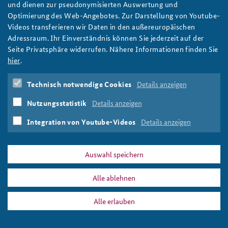
Rückblick - Kernseminar in Brüssel: auf
und dienen zur pseudonymisierten Auswertung und
Tuchfühlung mit EU und NATO
Optimierung des Web-Angebotes. Zur Darstellung von Youtube-
Anfahrt
Deutsches Forum Sicherheitspolitik
Newsletter-Archiv
Videos transferieren wir Daten in den außereuropäischen
Der diesjährige Schwerpunkt "Afrika" des Seminars spiegelte sich
Adressraum. Ihr Einverständnis können Sie jederzeit auf der
Freundeskreis
Arbeitskreis "Junge Sicherheitspolitiker"
auch in der Reise nach Brüssel, wo das Seminar mit EU- und
Seite Privatsphäre widerrufen. Nähere Informationen finden Sie
NATO-Vertretern diskutierte. Foto: Thomas Quine/flickr/CC BY
Das Sicherheitspolitische Gespräch an der BAKS
hier
.
2.0
weiter
Studierendenkonferenz Sicherheitspolitik gestalten
Technisch notwendige Cookies
Details anzeigen
Seminare
,
Kernseminar
,
Afrika
,
EU
,
NATO
,
Reise
Nutzungsstatistik
Details anzeigen
Integration von Youtube-Videos
Details anzeigen
Auswahl speichern
PRESSE
DATENSCHUTZ
IMPRESSUM
FAQ
Reise
Alle ablehnen
Drucken
Alle erlauben