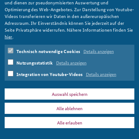
und dienen zur pseudonymisierten Auswertung und
Optimierung des Web-Angebotes. Zur Darstellung von Youtube-
Anfahrt
Deutsches Forum Sicherheitspolitik
Newsletter-Archiv
Videos transferieren wir Daten in den außereuropäischen
Adressraum. Ihr Einverständnis können Sie jederzeit auf der
Freundeskreis
Arbeitskreis "Junge Sicherheitspolitiker"
Seite Privatsphäre widerrufen. Nähere Informationen finden Sie
PRESSE
DATENSCHUTZ
IMPRESSUM
FAQ
Das Sicherheitspolitische Gespräch an der BAKS
hier
.
Personalausweis
Drucken
Studierendenkonferenz Sicherheitspolitik gestalten
Technisch notwendige Cookies
Details anzeigen
Nutzungsstatistik
Details anzeigen
Integration von Youtube-Videos
Details anzeigen
Auswahl speichern
Alle ablehnen
Alle erlauben