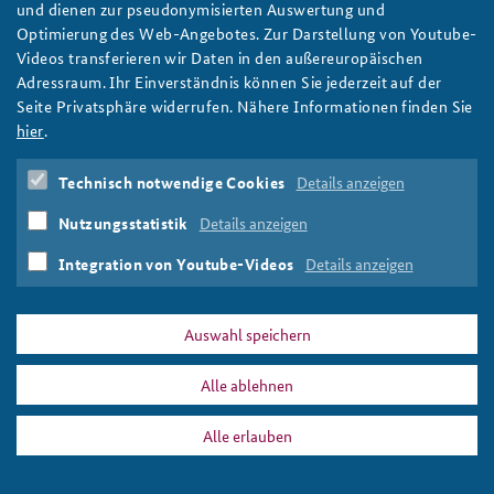
Kernseminar 2020 für Nominierungen geöffnet
und dienen zur pseudonymisierten Auswertung und
Optimierung des Web-Angebotes. Zur Darstellung von Youtube-
Anfahrt
Deutsches Forum Sicherheitspolitik
Newsletter-Archiv
Das Kernseminar 2020 wird sich im Schwerpunkt mit Europas
Videos transferieren wir Daten in den außereuropäischen
Sicherheit beschäftigen. Die BAKS nimmt ab sofort
Adressraum. Ihr Einverständnis können Sie jederzeit auf der
Freundeskreis
Arbeitskreis "Junge Sicherheitspolitiker"
Nominierungen für Kandidatinnen und Kandidaten zur
Seite Privatsphäre widerrufen. Nähere Informationen finden Sie
Teilnahme entgegen.
Das Sicherheitspolitische Gespräch an der BAKS
hier
.
weiter
Kernseminar
,
Seminare
,
Nominierung
,
2020
,
KS20
Studierendenkonferenz Sicherheitspolitik gestalten
Technisch notwendige Cookies
Details anzeigen
Nutzungsstatistik
Details anzeigen
Integration von Youtube-Videos
Details anzeigen
PRESSE
DATENSCHUTZ
IMPRESSUM
FAQ
Auswahl speichern
KS20
Drucken
Alle ablehnen
Alle erlauben