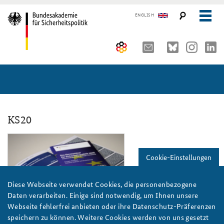
ENGLISH
Über uns
10 Jahre AKJS
Auftrag und Organisation
Seminare und Tagungen
Historischer Ort
KS20
Publikationen und Presse
Kompetenzzentrum Strategische Vorausschau
Führungskräfteseminar für Sicherheitspolitik
ks20_einladung_teaser.png
Cookie-Einstellungen
Team
Kernseminar für Sicherheitspolitik
#angeBAKSt: Aktuelle Kommentare zur Sicherheitspolitik
STUDIENPLATTFORM
Sicherheitspolitische Nachwuchsarbeit
Methodenseminar Strategische Vorausschau
Arbeitspapiere Sicherheitspolitik
Diese Webseite verwendet Cookies, die personenbezogene
Daten verarbeiten. Einige sind notwendig, um Ihnen unsere
Beirat
Fachseminar Digitalisierung und Sicherheitspolitik
Pressespiegel und Gastbeiträge von BAKS-Angehörigen
Webseite fehlerfrei anbieten oder ihre Datenschutz-Präferenzen
Foto: BAKS
speichern zu können. Weitere Cookies werden von uns gesetzt
Praktika an der BAKS
Fachseminar Desinformation und Sicherheitspolitik
Ansprechpartner für Presse- und andere Medienanfragen