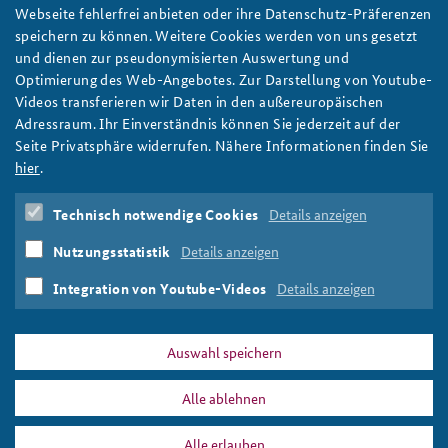
Friedrich Merz im Sicherheitspolitischen Gespräch
Webseite fehlerfrei anbieten oder ihre Datenschutz-Präferenzen
am 4. Dezember
Anfahrt
Deutsches Forum Sicherheitspolitik
Newsletter-Archiv
speichern zu können. Weitere Cookies werden von uns gesetzt
Am 4. Dezember diskutierte Friedrich Merz im
und dienen zur pseudonymisierten Auswertung und
Freundeskreis
Arbeitskreis "Junge Sicherheitspolitiker"
Sicherheitspolitischen Gespräch mit BAKS-Präsident Stahl über
Optimierung des Web-Angebotes. Zur Darstellung von Youtube-
aktuelle Fragen deutscher und europäischer Sicherheit und
Videos transferieren wir Daten in den außereuropäischen
Das Sicherheitspolitische Gespräch an der BAKS
Verteidigung. Hier gehts zum Video. Foto: friedrich-
Adressraum. Ihr Einverständnis können Sie jederzeit auf der
merz.de/Tobias Koch
Seite Privatsphäre widerrufen. Nähere Informationen finden Sie
Studierendenkonferenz Sicherheitspolitik gestalten
weiter
hier
.
Friedrich Merz
,
MdB
,
Fraktionsvorsitzender
,
Deutschen
Technisch notwendige Cookies
Details anzeigen
Bundestag
,
Sondervermögen
,
Bundeswehr
,
Waffenlieferungen
,
Ukraine
,
Sicherheitspolitisches
Nutzungsstatistik
Details anzeigen
Gespräch
,
Livestream
,
Integrierte Sicherheit
,
Nationale
Sicherheitsstrategie
,
Generalmajor Wolf-Jürgen Stahl
Integration von Youtube-Videos
Details anzeigen
Auswahl speichern
Alle ablehnen
PRESSE
DATENSCHUTZ
IMPRESSUM
FAQ
Alle erlauben