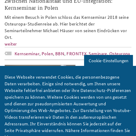
Zwischen Nationalstaat und EU-Integration:
Kernseminar in Polen
Anfahrt
Deutsches Forum Sicherheitspolitik
Newsletter-Archiv
Mit einem Besuch in Polen schloss das Kernseminar 2018 seine
Freundeskreis
Arbeitskreis "Junge Sicherheitspolitiker"
Osteuropa-Studienreise ab. Hier berichtet der
Seminarteilnehmer Michael Häuser von seinen Eindrücken vor
Das Sicherheitspolitische Gespräch an der BAKS
Ort.
weiter
Studierendenkonferenz Sicherheitspolitik gestalten
Kernseminar
,
Polen
,
BBN
,
FRONTEX
,
Seminare
,
Osteuropa
Cookie-Einstellungen
weimar_2014_teaser.jpg
Diese Webseite verwendet Cookies, die personenbezogene
Daten verarbeiten. Einige sind notwendig, um Ihnen unsere
Webseite fehlerfrei anbieten oder ihre Datenschutz-Präferenzen
speichern zu können. Weitere Cookies werden von uns gesetzt
und dienen zur pseudonymisierten Auswertung und
Foto: BBN
Optimierung des Web-Angebotes. Zur Darstellung von Youtube-
Videos transferieren wir Daten in den außereuropäischen
„Weimar“ zeigt Flagge
Adressraum. Ihr Einverständnis können Sie jederzeit auf der
Am 1. und 2. Juli sprachen Vertreter der wichtigsten
Seite Privatsphäre widerrufen. Nähere Informationen finden Sie