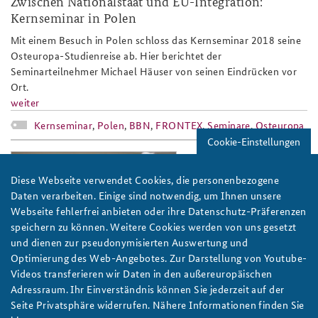
Zwischen Nationalstaat und EU-Integration:
Kernseminar in Polen
Mit einem Besuch in Polen schloss das Kernseminar 2018 seine
Osteuropa-Studienreise ab. Hier berichtet der
Seminarteilnehmer Michael Häuser von seinen Eindrücken vor
Ort.
weiter
Kernseminar
,
Polen
,
BBN
,
FRONTEX
,
Seminare
,
Osteuropa
Cookie-Einstellungen
weimar_2014_teaser.jpg
Diese Webseite verwendet Cookies, die personenbezogene
Daten verarbeiten. Einige sind notwendig, um Ihnen unsere
Webseite fehlerfrei anbieten oder ihre Datenschutz-Präferenzen
speichern zu können. Weitere Cookies werden von uns gesetzt
und dienen zur pseudonymisierten Auswertung und
Foto: BBN
Optimierung des Web-Angebotes. Zur Darstellung von Youtube-
Videos transferieren wir Daten in den außereuropäischen
„Weimar“ zeigt Flagge
Adressraum. Ihr Einverständnis können Sie jederzeit auf der
Am 1. und 2. Juli sprachen Vertreter der wichtigsten
Seite Privatsphäre widerrufen. Nähere Informationen finden Sie