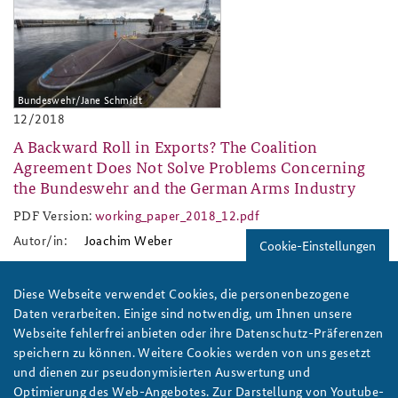
Anfahrt
Deutsches Forum Sicherheitspolitik
Newsletter-Archiv
Freundeskreis
Arbeitskreis "Junge Sicherheitspolitiker"
Bundeswehr/Jane Schmidt
Das Sicherheitspolitische Gespräch an der BAKS
12/2018
Studierendenkonferenz Sicherheitspolitik gestalten
A Backward Roll in Exports? The Coalition
Agreement Does Not Solve Problems Concerning
the Bundeswehr and the German Arms Industry
PDF Version:
working_paper_2018_12.pdf
working_paper_2018_12.pdf
Autor/in:
Joachim Weber
Cookie-Einstellungen
2018-12.jpg
Diese Webseite verwendet Cookies, die personenbezogene
Daten verarbeiten. Einige sind notwendig, um Ihnen unsere
Webseite fehlerfrei anbieten oder ihre Datenschutz-Präferenzen
speichern zu können. Weitere Cookies werden von uns gesetzt
und dienen zur pseudonymisierten Auswertung und
Optimierung des Web-Angebotes. Zur Darstellung von Youtube-