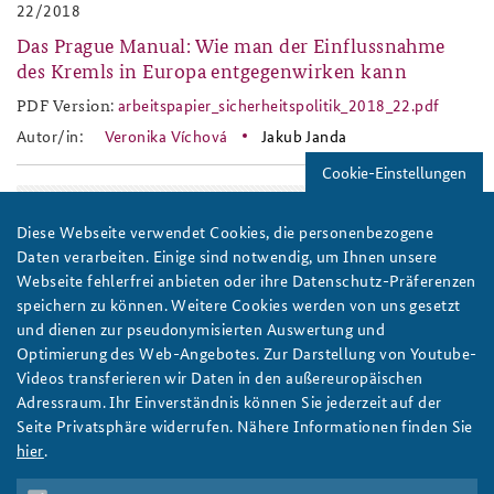
22/2018
Das Prague Manual: Wie man der Einflussnahme
des Kremls in Europa entgegenwirken kann
PDF Version:
arbeitspapier_sicherheitspolitik_2018_22.pdf
arbeitspapier_sicherheitspoli
Autor/in:
Veronika Víchová
Jakub Janda
Cookie-Einstellungen
2016
Diese Webseite verwendet Cookies, die personenbezogene
baks-logo_neu.png
Daten verarbeiten. Einige sind notwendig, um Ihnen unsere
Webseite fehlerfrei anbieten oder ihre Datenschutz-Präferenzen
speichern zu können. Weitere Cookies werden von uns gesetzt
und dienen zur pseudonymisierten Auswertung und
Optimierung des Web-Angebotes. Zur Darstellung von Youtube-
Videos transferieren wir Daten in den außereuropäischen
Adressraum. Ihr Einverständnis können Sie jederzeit auf der
11/2016
Seite Privatsphäre widerrufen. Nähere Informationen finden Sie
hier
.
The Lisa Case: STRATCOM Lessons for European
states