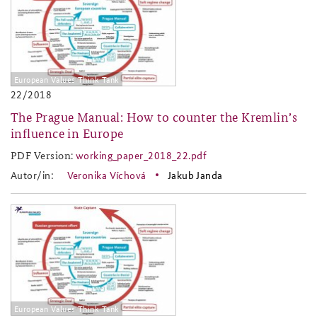
Anfahrt
Deutsches Forum Sicherheitspolitik
Newsletter-Archiv
Freundeskreis
Arbeitskreis "Junge Sicherheitspolitiker"
European Values Think Tank
Das Sicherheitspolitische Gespräch an der BAKS
22/2018
Studierendenkonferenz Sicherheitspolitik gestalten
The Prague Manual: How to counter the Kremlin’s
influence in Europe
PDF Version:
working_paper_2018_22.pdf
working_paper_2018_22.pdf
Autor/in:
Veronika Víchová
Jakub Janda
2018-22.jpg
European Values Think Tank