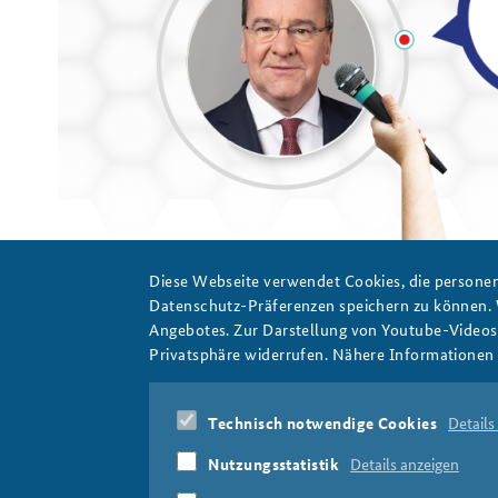
Praktika an der BAKS
Arbeitskreis "Junge
Sicherheitspolitiker"
Foto: BAKS; Bundeswehr/Jankowski
Diese Webseite verwendet Cookies, die personen
Datenschutz-Präferenzen speichern zu können.
Angebotes. Zur Darstellung von Youtube-Videos t
Privatsphäre widerrufen. Nähere Informationen 
20230913_website-slider-gespraech_808x486px.png
Technisch notwendige Cookies
Details
Nutzungsstatistik
Details anzeigen