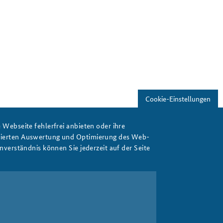
Freundeskreis
Studierendenkonferenz
Sicherheitspolitik gestalten
Cookie-Einstellungen
Webseite fehlerfrei anbieten oder ihre
isierten Auswertung und Optimierung des Web-
verständnis können Sie jederzeit auf der Seite
Drucken