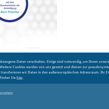
Anfahrt
Das Sicherheitspolitische
Gespräch an der BAKS
bezogene Daten verarbeiten. Einige sind notwendig, um Ihnen unsere 
 Weitere Cookies werden von uns gesetzt und dienen zur pseudonym
ransferieren wir Daten in den außereuropäischen Adressraum. Ihr Ein
PRESSE
DATENSCHUTZ
IMPRESSUM
FAQ
finden Sie
hier
.
 anzeigen