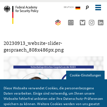
DEUTSCH
The Federal Academy
20230913_website-slider-
Seminars, Conferences and Events
Advisory Board
gespraech_808x486px.png
Working Papers
Organisation
Security Policy Course for Senior Officials
The Association of Friends
Core Course on Security Policy
Cookie-Einstellungen
Partners
German Forum on Security Policy
Young Leaders in Security Policy
Public Events
Diese Webseite verwendet Cookies, die personenbezogene
Daten verarbeiten. Einige sind notwendig, um Ihnen unsere
Directions
Further Events
Webseite fehlerfrei anbieten oder ihre Datenschutz-Präferenzen
speichern zu können. Weitere Cookies werden von uns gesetzt