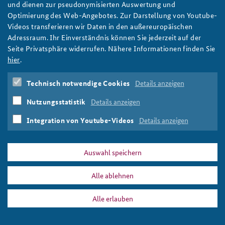
und dienen zur pseudonymisierten Auswertung und
Optimierung des Web-Angebotes. Zur Darstellung von Youtube-
Foto: BAKS; Bundeswehr/Jankowski
Videos transferieren wir Daten in den außereuropäischen
Adressraum. Ihr Einverständnis können Sie jederzeit auf der
Seite Privatsphäre widerrufen. Nähere Informationen finden Sie
hier
.
DATA PRIVACY
IMPRINT
Technisch notwendige Cookies
Details anzeigen
20230913_website-slider-gespraech_808x486px.png
Nutzungsstatistik
Details anzeigen
Print
Integration von Youtube-Videos
Details anzeigen
Auswahl speichern
Alle ablehnen
Alle erlauben