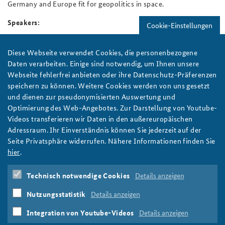
Germany and Europe fit for geopolitics in space.
Speakers:
Cookie-Einstellungen
Erin Pobjie
, British Academy Global Innovation Fellow,
DGAP
Diese Webseite verwendet Cookies, die personenbezogene
Andrea Rotter
, Head of Foreign and Security Policy, Hanns-
Daten verarbeiten. Einige sind notwendig, um Ihnen unsere
Seidel-Stiftung
Webseite fehlerfrei anbieten oder ihre Datenschutz-Präferenzen
Matthias Wachter
, Head of the Department for
speichern zu können. Weitere Cookies werden von uns gesetzt
International Cooperation, Security Policy, Raw Materials,
und dienen zur pseudonymisierten Auswertung und
and Space, Federation of German Industries (BDI)
Optimierung des Web-Angebotes. Zur Darstellung von Youtube-
Moderator:
Jan Stöckmann
, Head of Karl Kaiser Forum,
Videos transferieren wir Daten in den außereuropäischen
DGAP
Adressraum. Ihr Einverständnis können Sie jederzeit auf der
Seite Privatsphäre widerrufen. Nähere Informationen finden Sie
Date:
Wednesday, May 7, 2025
|
8:30 to 9:30 a.m.
hier
.
Format:
Moderated online discussion via Zoom
Location:
Online only
Technisch notwendige Cookies
Details anzeigen
Language:
English
Participation:
Please register here
Nutzungsstatistik
Details anzeigen
Integration von Youtube-Videos
Details anzeigen
Drucken