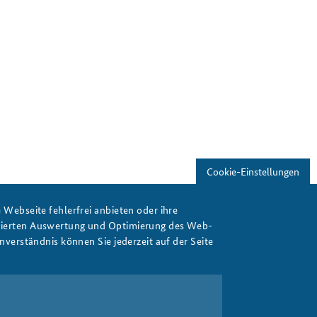
Freundeskreis
Studierendenkonferenz
Sicherheitspolitik gestalten
df
Cookie-Einstellungen
Webseite fehlerfrei anbieten oder ihre
isierten Auswertung und Optimierung des Web-
verständnis können Sie jederzeit auf der Seite