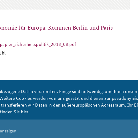
tonomie für Europa: Kommen Berlin und Paris
Anfahrt
Das Sicherheitspolitische
Gespräch an der BAKS
spapier_sicherheitspolitik_2018_08.pdf
eitspapier_sicherheitspolitik_2018_08.p
uhl
my for Europe: Can Berlin and Paris Agree?
bezogene Daten verarbeiten. Einige sind notwendig, um Ihnen unsere 
ng_paper_2018_08.pdf
king_paper_2018_08.pdf
 Weitere Cookies werden von uns gesetzt und dienen zur pseudonym
uhl
ransferieren wir Daten in den außereuropäischen Adressraum. Ihr Ein
finden Sie
hier
.
 anzeigen