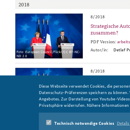
2018
8/2018
2018-8.jpg
Strategische Au
Praktika an der BAKS
Arbeitskreis "Junge
Sicherheitspolitiker"
zusammen?
PDF Version:
arbeit
arb
Autor/in:
Detlef P
Foto: European Council/Flickr/CC BY-NC-
ND 2.0
8/2018
2018-8.jpg
Strategic Autono
Diese Webseite verwendet Cookies, die personen
PDF Version:
worki
wor
Datenschutz-Präferenzen speichern zu können.
Autor/in:
Detlef P
Angebotes. Zur Darstellung von Youtube-Videos t
Privatsphäre widerrufen. Nähere Informationen 
Foto: European Council/Flickr/CC BY-NC-
ND 2.0
Technisch notwendige Cookies
Details