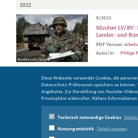
2022
9/2022
ap9-22_slider.png
Mindset LV/BV: D
Praktika an der BAKS
Arbeitskreis "Junge
Sicherheitspolitiker"
Landes- und Bün
PDF Version:
arbeit
arb
Autor/in:
Philipp F
Bundeswehr/Dorow
Diese Webseite verwendet Cookies, die personen
Datenschutz-Präferenzen speichern zu können.
Angebotes. Zur Darstellung von Youtube-Videos t
Privatsphäre widerrufen. Nähere Informationen 
Technisch notwendige Cookies
Details
Dominik Steckel
Nutzungsstatistik
Details anzeigen