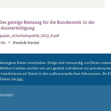
as geistige Rüstzeug für die Bundeswehr in der
Anfahrt
Das Sicherheitspolitische
Gespräch an der BAKS
dnisverteidigung
spapier_sicherheitspolitik_2022_9.pdf
eitspapier_sicherheitspolitik_2022_9.pd
ritz
Dominik Steckel
bezogene Daten verarbeiten. Einige sind notwendig, um Ihnen unsere 
Drucken
 Weitere Cookies werden von uns gesetzt und dienen zur pseudonym
ransferieren wir Daten in den außereuropäischen Adressraum. Ihr Ein
finden Sie
hier
.
PRESSE
DATENSCHUTZ
IMPRESSUM
FAQ
 anzeigen