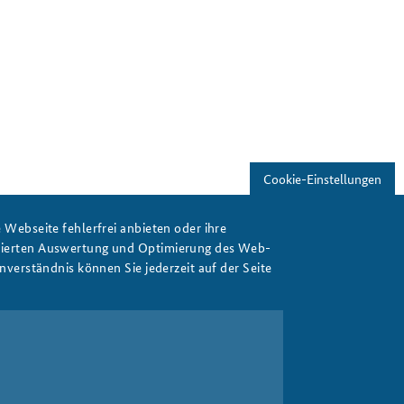
Freundeskreis
Studierendenkonferenz
Sicherheitspolitik gestalten
f
Cookie-Einstellungen
Webseite fehlerfrei anbieten oder ihre
isierten Auswertung und Optimierung des Web-
verständnis können Sie jederzeit auf der Seite