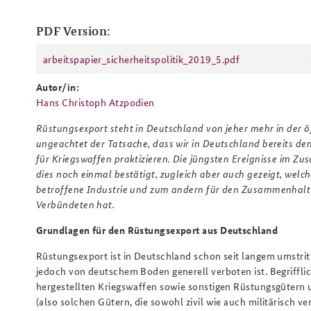
PDF Version:
arbeitspapier_sicherheitspolitik_2019_5.pdf
Praktika an der BAKS
Arbeitskreis "Junge
arbeitspapier_sicherheitspolitik_
Sicherheitspolitiker"
Autor/in:
Hans Christoph Atzpodien
Rüstungsexport steht in Deutschland von jeher mehr in der öf
ungeachtet der Tatsache, dass wir in Deutschland bereits de
für Kriegswaffen praktizieren. Die jüngsten Ereignisse im
dies noch einmal bestätigt, zugleich aber auch gezeigt, welch
betroffene Industrie und zum andern für den Zusammenhalt
Verbündeten hat.
Grundlagen für den Rüstungsexport aus Deutschland
Rüstungsexport ist in Deutschland schon seit langem umstrit
jedoch von deutschem Boden generell verboten ist. Begriffli
hergestellten Kriegswaffen sowie sonstigen Rüstungsgüter
(also solchen Gütern, die sowohl zivil wie auch militärisch 