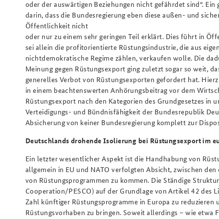
oder der auswärtigen Beziehungen nicht gefährdet sind“. E
darin, dass die Bundesregierung eben diese außen- und siche
Öffentlichkeit nicht
oder nur zu einem sehr geringen Teil erklärt. Dies führt in Ö
sei allein die profitorientierte Rüstungsindustrie, die aus e
nichtdemokratische Regime zählen, verkaufen wolle. Die dad
Meinung gegen Rüstungsexport ging zuletzt sogar so weit, d
generelles Verbot von Rüstungsexporten gefordert hat. Hierzu
in einem beachtenswerten Anhörungsbeitrag vor dem Wirtsc
Rüstungsexport nach den Kategorien des Grundgesetzes in 
Verteidigungs- und Bündnisfähigkeit der Bundesrepublik Deu
Absicherung von keiner Bundesregierung komplett zur Dispos
Deutschlands drohende Isolierung bei Rüstungsexport im e
Ein letzter wesentlicher Aspekt ist die Handhabung von Rüs
allgemein in EU und NATO verfolgten Absicht, zwischen den
von Rüstungsprogrammen zu kommen. Die Ständige Struktur
Cooperation/PESCO) auf der Grundlage von Artikel 42 des Liss
Zahl künftiger Rüstungsprogramme in Europa zu reduzieren
Rüstungsvorhaben zu bringen. Soweit allerdings – wie etwa Fr