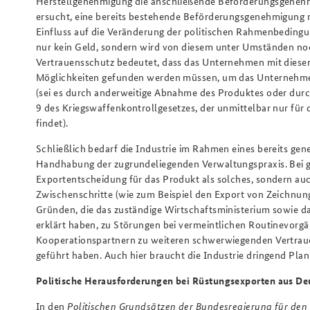
Herstellgenehmigung die anschließende Beförderungsgenehm
ersucht, eine bereits bestehende Beförderungsgenehmigung n
Einfluss auf die Veränderung der politischen Rahmenbedingu
nur kein Geld, sondern wird von diesem unter Umständen noc
Vertrauensschutz bedeutet, dass das Unternehmen mit dieser 
Möglichkeiten gefunden werden müssen, um das Unternehme
(sei es durch anderweitige Abnahme des Produktes oder durch
9 des Kriegswaffenkontrollgesetzes, der unmittelbar nur fü
findet).
Schließlich bedarf die Industrie im Rahmen eines bereits gen
Handhabung der zugrundeliegenden Verwaltungspraxis. Bei g
Exportentscheidung für das Produkt als solches, sondern a
Zwischenschritte (wie zum Beispiel den Export von Zeichnung
Gründen, die das zuständige Wirtschaftsministerium sowie 
erklärt haben, zu Störungen bei vermeintlichen Routinevorgä
Kooperationspartnern zu weiteren schwerwiegenden Vertraue
geführt haben. Auch hier braucht die Industrie dringend Plan
Politische Herausforderungen bei Rüstungsexporten aus De
In den
Politischen Grundsätzen der Bundesregierung für den