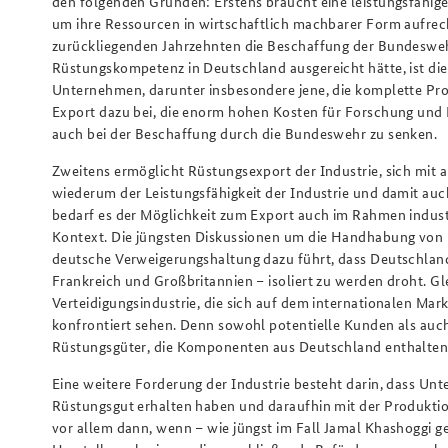
den folgenden Gründen: Erstens braucht eine leistungsfähige 
um ihre Ressourcen in wirtschaftlich machbarer Form aufrec
zurückliegenden Jahrzehnten die Beschaffung der Bundeswehr
Rüstungskompetenz in Deutschland ausgereicht hätte, ist die
Unternehmen, darunter insbesondere jene, die komplette Pro
Export dazu bei, die enorm hohen Kosten für Forschung und 
auch bei der Beschaffung durch die Bundeswehr zu senken.
Zweitens ermöglicht Rüstungsexport der Industrie, sich mit
wiederum der Leistungsfähigkeit der Industrie und damit a
bedarf es der Möglichkeit zum Export auch im Rahmen indust
Kontext. Die jüngsten Diskussionen um die Handhabung von E
deutsche Verweigerungshaltung dazu führt, dass Deutschland
Frankreich und Großbritannien – isoliert zu werden droht. 
Verteidigungsindustrie, die sich auf dem internationalen M
konfrontiert sehen. Denn sowohl potentielle Kunden als auc
Rüstungsgüter, die Komponenten aus Deutschland enthalten, 
Eine weitere Forderung der Industrie besteht darin, dass Un
Rüstungsgut erhalten haben und daraufhin mit der Produktio
vor allem dann, wenn – wie jüngst im Fall Jamal Khashoggi g