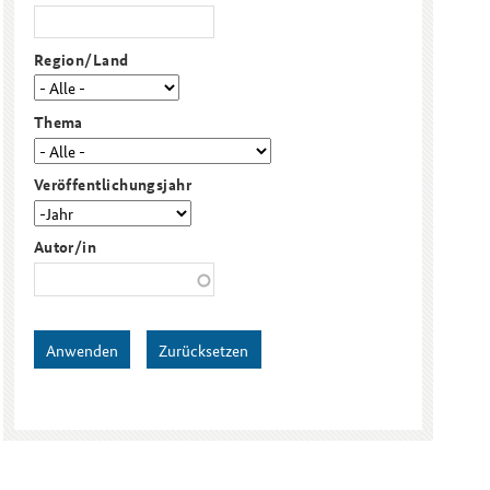
Region/Land
Freundeskreis
Studierendenkonferenz
Sicherheitspolitik gestalten
Thema
Veröffentlichungsjahr
Veröffentlichungsjahr
Jahr
Autor/in