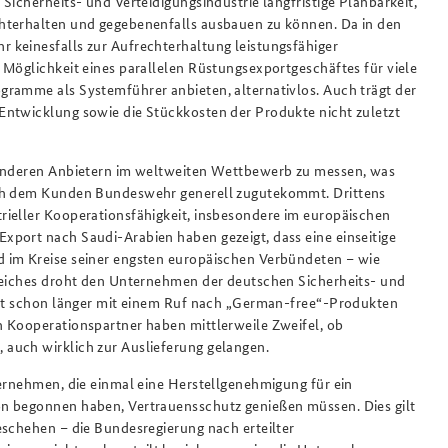
Sicherheits- und Verteidigungsindustrie langfristige Planbarkeit,
hterhalten und gegebenenfalls ausbauen zu können. Da in den
 keinesfalls zur Aufrechterhaltung leistungsfähiger
 Möglichkeit eines parallelen Rüstungsexportgeschäftes für viele
gramme als Systemführer anbieten, alternativlos. Auch trägt der
Entwicklung sowie die Stückkosten der Produkte nicht zuletzt
 anderen Anbietern im weltweiten Wettbewerb zu messen, was
uch dem Kunden Bundeswehr generell zugutekommt. Drittens
rieller Kooperationsfähigkeit, insbesondere im europäischen
xport nach Saudi-Arabien haben gezeigt, dass eine einseitige
 im Kreise seiner engsten europäischen Verbündeten – wie
Gleiches droht den Unternehmen der deutschen Sicherheits- und
arkt schon länger mit einem Ruf nach „German-free“-Produkten
h Kooperationspartner haben mittlerweile Zweifel, ob
auch wirklich zur Auslieferung gelangen.
ternehmen, die einmal eine Herstellgenehmigung für ein
n begonnen haben, Vertrauensschutz genießen müssen. Dies gilt
eschehen – die Bundesregierung nach erteilter