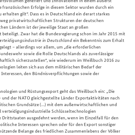
äftsvolumen generiert und Innovationen in einem äußerst
e französischen Erfolge in diesem Sektor wurden durch ein
 erhalten gilt“. Dass es in Deutschland ein derart starkes
hweg privatwirtschaftlichen Strukturen der deutschen
chen Ländern ist der jeweilige Staat an großen
beteiligt. Zwar hat die Bundesregierung schon im Jahr 2015 mit
erteidigungsindustrie in Deutschland
ein Bekenntnis zum Erhalt
elegt – allerdings vor allem, um „die erforderlichen
 Bundeswehr sowie die Rolle Deutschlands als zuverlässiger
haftlich sicherzustellen“, wie wiederum im Weißbuch 2016 zu
nologien leiten sich aus dem militärischen Bedarf der
 Interessen, den Bündnisverpflichtungen sowie der
hnologien und Rüstungsexport geht das Weißbuch ein: „Die
 und der NATO gleichgestellte Länder Exportaktivitäten nach
olitischen Grundsätze (…) mit dem außenwirtschaftlichen und
l verteidigungsindustrielle Schlüsseltechnologien
 Drittstaaten ausgedehnt werden, wenn im Einzelfall für den
litische Interessen sprechen oder für den Export sonstiger
hützende Belange des friedlichen Zusammenlebens der Völker