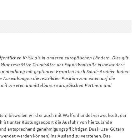
Anfahrt
Das Sicherheitspolitische
2019_5.pdf
Gespräch an der BAKS
fentlichen Kritik als in anderen europäischen Ländern. Dies gilt
nkbar restriktive Grundsätze der Exportkontrolle insbesondere
 Zusammenhang mit geplanten Exporten nach Saudi-Arabien haben
e Auswirkungen die restriktive Position zum einen auf die
 mit unseren unmittelbaren europäischen Partnern und
ten; bisweilen wird er auch mit Waffenhandel verwechselt, der
ch ist unter Rüstungsexport die Ausfuhr von hierzulande
n und entsprechend genehmigungspflichtigen Dual-Use-Gütern
verwendet werden können) ins Ausland zu verstehen. Das