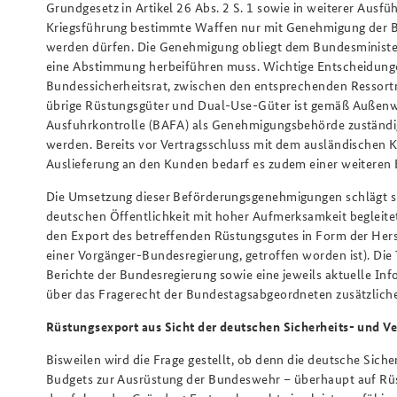
Grundgesetz in Artikel 26 Abs. 2 S. 1 sowie in weiterer Ausfü
Kriegsführung bestimmte Waffen nur mit Genehmigung der Bu
werden dürfen. Die Genehmigung obliegt dem Bundesministeri
eine Abstimmung herbeiführen muss. Wichtige Entscheidung
Bundessicherheitsrat, zwischen den entsprechenden Ressortm
übrige Rüstungsgüter und Dual-Use-Güter ist gemäß Außenwi
Ausfuhrkontrolle (BAFA) als Genehmigungsbehörde zuständig;
werden. Bereits vor Vertragsschluss mit dem ausländischen
Auslieferung an den Kunden bedarf es zudem einer weitere
Die Umsetzung dieser Beförderungsgenehmigungen schlägt sich j
deutschen Öffentlichkeit mit hoher Aufmerksamkeit begleitet
den Export des betreffenden Rüstungsgutes in Form der Hers
einer Vorgänger-Bundesregierung, getroffen worden ist). Die 
Berichte der Bundesregierung sowie eine jeweils aktuelle In
über das Fragerecht der Bundestagsabgeordneten zusätzlich
Rüstungsexport aus Sicht der deutschen Sicherheits- und Ve
Bisweilen wird die Frage gestellt, ob denn die deutsche Siche
Budgets zur Ausrüstung der Bundeswehr – überhaupt auf Rüst