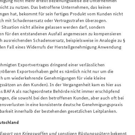
igung nicht mehr erteilt beziehungsweise die Unternehmen
icht zu nutzen. Das betroffene Unternehmen, das keinen
ngen hat, bekommt für sein fertiges Produkt vom Kunden nicht
h mit Schadensersatz oder Vertragsstrafen überzogen.
Situation nicht alleine gelassen werden darf, sondern
n für den entstandenen Ausfall angemessen zu kompensieren
 ausreichenden Schadensersatz, beispielsweise in Analogie zu §
r den Fall eines Widerrufs der Herstellgenehmigung Anwendung
ehmigten Exportvertrages dringend einer verlässlichen
rößeren Exportvorhaben geht es nämlich nicht nur um die
uch um wiederkehrende Genehmigungen für viele kleine
ssätzen an den Kunden). In der Vergangenheit kam es hier aus
das BAFA als nachgeordnete Behörde nicht immer erschöpfend
ngen, die sowohl bei den betroffenen Kunden, aber auch oft bei
nsverlusten in eine konsistente deutsche Genehmigungspraxis
barkeit innerhalb der bestehenden gesetzlichen Leitplanken.
utschland
 Export von Kriegswaffen und sonstigen Rüstungsgütern
bekennt