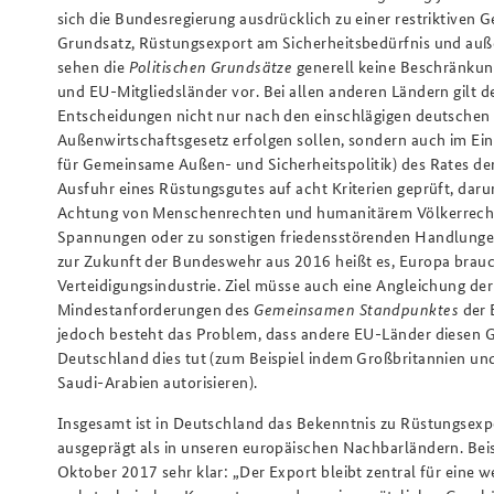
sich die Bundesregierung ausdrücklich zu einer restriktiven G
Grundsatz, Rüstungsexport am Sicherheitsbedürfnis und auße
sehen die
Politischen Grundsätze
generell keine Beschränkun
und EU-Mitgliedsländer vor. Bei allen anderen Ländern gilt 
Entscheidungen nicht nur nach den einschlägigen deutschen
Außenwirtschaftsgesetz erfolgen sollen, sondern auch im Ei
für Gemeinsame Außen- und Sicherheitspolitik) des Rates de
Ausfuhr eines Rüstungsgutes auf acht Kriterien geprüft, daru
Achtung von Menschenrechten und humanitärem Völkerrecht,
Spannungen oder zu sonstigen friedensstörenden Handlungen
zur Zukunft der Bundeswehr aus 2016 heißt es, Europa brauc
Verteidigungsindustrie. Ziel müsse auch eine Angleichung der
Mindestanforderungen des
Gemeinsamen Standpunktes
der 
jedoch besteht das Problem, dass andere EU-Länder diesen
Deutschland dies tut (zum Beispiel indem Großbritannien un
Saudi-Arabien autorisieren).
Insgesamt ist in Deutschland das Bekenntnis zu Rüstungsexpo
ausgeprägt als in unseren europäischen Nachbarländern. Beisp
Oktober 2017 sehr klar: „Der Export bleibt zentral für eine 