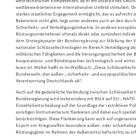
wehrtechnischen Kompetenzen, da er ein zusätzliches Gesch
wettbewerbsintensiven internationalen Umfeld stimuliert. Di
starkes staatliches Engagement ermöglicht, das es aufrecht zu
Bekenntnis nicht gibt, liegt unter anderem auch an den durc
Sicherheits- und Verteidigungsindustrie. In anderen europäis
Rüstungsunternehmen oftmals direkt oder zumindest indirekt 
dem Strategiepapier der Bundesregierung zur Stärkung der V
nationaler Schlüsseltechnologien im Bereich Verteidigung abg
militärischen Fähigkeiten und die Versorgungssicherheit der
Kooperations- und Bündnispartner technologisch und wirtsc
lesen ist. Weiter heißt es im Weißbuch: „Diese Schlüsseltech
Bundeswehr, den außen-, sicherheits- und europapolitischen
Verantwortung Deutschlands ab“.
Auch auf die gedankliche Verbindung zwischen Schlüsseltec
Bundesregierung wird insbesondere mit Blick auf EU-, NATO-
Einzelfallentscheidung auf der Grundlage der restriktiven P
sonstigen Instrumentarium flankieren und dabei auch speziel
berücksichtigen. Diese Flankierung kann auch auf sogenannte
Export von Kriegswaffen besondere außen- oder sicherheitspo
Rüstungsgüter im Rahmen des Außenwirtschaftsrechts zu sc