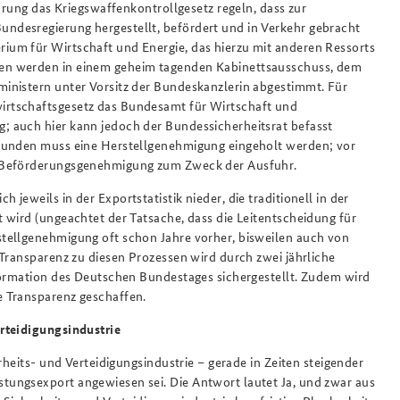
hrung das Kriegswaffenkontrollgesetz regeln, dass zur
ndesregierung hergestellt, befördert und in Verkehr gebracht
um für Wirtschaft und Energie, das hierzu mit anderen Ressorts
en werden in einem geheim tagenden Kabinettsausschuss, dem
inistern unter Vorsitz der Bundeskanzlerin abgestimmt. Für
rtschaftsgesetz das Bundesamt für Wirtschaft und
 auch hier kann jedoch der Bundessicherheitsrat befasst
 Kunden muss eine Herstellgenehmigung eingeholt werden; vor
n Beförderungsgenehmigung zum Zweck der Ausfuhr.
eweils in der Exportstatistik nieder, die traditionell in der
 wird (ungeachtet der Tatsache, dass die Leitentscheidung für
tellgenehmigung oft schon Jahre vorher, bisweilen auch von
Transparenz zu diesen Prozessen wird durch zwei jährliche
formation des Deutschen Bundestages sichergestellt. Zudem wird
e Transparenz geschaffen.
rteidigungsindustrie
rheits- und Verteidigungsindustrie – gerade in Zeiten steigender
ungsexport angewiesen sei. Die Antwort lautet Ja, und zwar aus