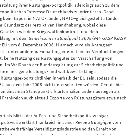
estaltung ihrer Rüstungsexportpolitik, allerdings auch zu dem
npolitischen Interesse Deutschlands zu orientieren. Dabei
g beim Export in NATO-Länder, NATO-gleichgestellte Länder
der Grundsatz der restriktiven Handhabung, wobei diese
 Gesetzen wie dem Kriegswaffenkontroll- und dem
nklang mit dem
Gemeinsamen Standpunkt 2008/944 GASP
(GASP
r EU vom 8. Dezember 2008. Hiernach wird ein Antrag auf
nter unter anderem: Einhaltung internationaler Verpflichtungen,
 keine Nutzung des Rüstungsgutes zur Verschärfung von
. Im Weißbuch der Bundesregierung zur Sicherheitspolitik und
he eine eigene leistungs- und wettbewerbsfähige
 Rüstungsexportrichtlinien innerhalb der EU sein, sodass die
EU aus dem Jahr 2008 nicht unterschritten würden. Gerade hier
 Gemeinsamen Standpunkt erklärtermaßen anders auslegen als
d Frankreich auch aktuell Exporte von Rüstungsgütern etwa nach
rt als Mittel der Außen- und Sicherheitspolitik weniger
ielsweise erklärt Frankreich in seiner
Revue Stratégique
vom
wettbewerbsfähige Verteidigungsindustrie und den Erhalt von