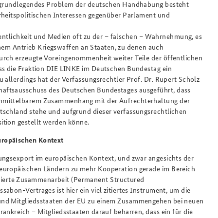
in grundlegendes Problem der deutschen Handhabung besteht
rheitspolitischen Interessen gegenüber Parlament und
ffentlichkeit und Medien oft zu der – falschen – Wahrnehmung, es
igenem Antrieb Kriegswaffen an Staaten, zu denen auch
urch erzeugte Voreingenommenheit weiter Teile der öffentlichen
ass die Fraktion DIE LINKE im Deutschen Bundestag ein
 allerdings hat der Verfassungsrechtler Prof. Dr. Rupert Scholz
haftsausschuss des Deutschen Bundestages ausgeführt, dass
unmittelbarem Zusammenhang mit der Aufrechterhaltung der
tschland stehe und aufgrund dieser verfassungsrechtlichen
ition gestellt werden könne.
uropäischen Kontext
tungsexport im europäischen Kontext, und zwar angesichts der
 europäischen Ländern zu mehr Kooperation gerade im Bereich
ierte Zusammenarbeit (Permanent Structured
abon-Vertrages ist hier ein viel zitiertes Instrument, um die
 und Mitgliedsstaaten der EU zu einem Zusammengehen bei neuen
ankreich – Mitgliedsstaaten darauf beharren, dass ein für die