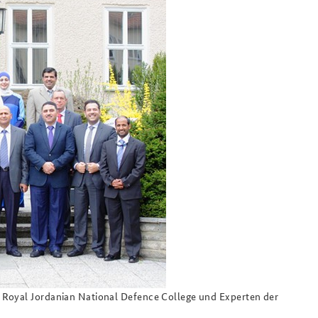
Praktika an der BAKS
Das Sicherheitspolitische
Gespräch an der BAKS
 Royal Jordanian National Defence College und Experten der