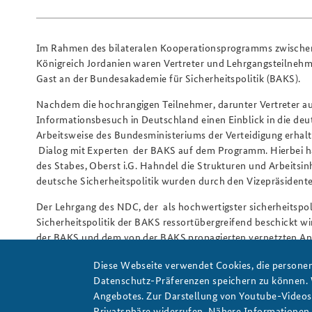
Im Rahmen des bilateralen Kooperationsprogramms zwische
Königreich Jordanien waren Vertreter und Lehrgangsteilnehm
Gast an der Bundesakademie für Sicherheitspolitik (BAKS).
Nachdem die hochrangigen Teilnehmer, darunter Vertreter au
Informationsbesuch in Deutschland einen Einblick in die deut
Arbeitsweise des Bundesministeriums der Verteidigung erhalten
Dialog mit Experten der BAKS auf dem Programm. Hierbei ha
des Stabes, Oberst i.G. Hahndel die Strukturen und Arbeitsi
deutsche Sicherheitspolitik wurden durch den Vizepräsidenten
Der Lehrgang des NDC, der als hochwertigster sicherheitspol
Sicherheitspolitik der BAKS ressortübergreifend beschickt wi
der BAKS und dem von der BAKS propagierten vernetzten Ansat
Fragen vor allem über die Rolle Deutschlands in den aktuell
Diese Webseite verwendet Cookies, die personen
und Deutschlands Haltung gegenüber dem Staat Israel und ein
Datenschutz-Präferenzen speichern zu können.
Autorin:
Laura Tuchman
Angebotes. Zur Darstellung von Youtube-Videos t
Privatsphäre widerrufen. Nähere Informationen 