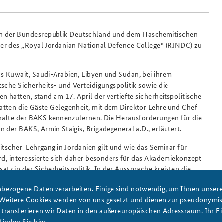
n der Bundesrepublik Deutschland und dem Haschemitischen
er des „Royal Jordanian National Defence College“ (RJNDC) zu
s Kuwait, Saudi-Arabien, Libyen und Sudan, bei ihrem
sche Sicherheits- und Verteidigungspolitik sowie die
 hatten, stand am 17. April der vertiefte sicherheitspolitische
tten die Gäste Gelegenheit, mit dem Direktor Lehre und Chef
nhalte der BAKS kennenzulernen. Die Herausforderungen für die
 der BAKS, Armin Staigis, Brigadegeneral a.D., erläutert.
itscher Lehrgang in Jordanien gilt und wie das Seminar für
rd, interessierte sich daher besonders für das Akademiekonzept
z in der Sicherheitspolitik. In der Aussprache kreisten die
en Krisen und Konflikten der Region Naher und Mittlerer Osten
bezogene Daten verarbeiten. Einige sind notwendig, um Ihnen unsere 
er Lösung des palästinensisch-israelischen Konflikts.
 Weitere Cookies werden von uns gesetzt und dienen zur pseudonym
ransferieren wir Daten in den außereuropäischen Adressraum. Ihr Ein
finden Sie
hier
.