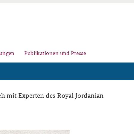
gungen
Publikationen und Presse
Auftrag und Organisation
Kernseminar für
Arbeitspapiere Sicherheitspolitik
ch mit Experten des Royal Jordanian
Sicherheitspolitik
Team
Fachseminar Desinformation und
Newsletter-Archiv
Sicherheitspolitik