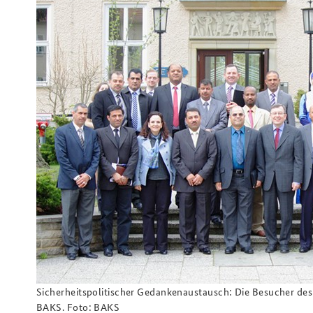
Beirat
Arbeitskreis "Junge
Sicherheitspolitiker"
Freundeskreis
Sicherheitspolitischer Gedankenaustausch: Die Besucher des
BAKS. Foto: BAKS