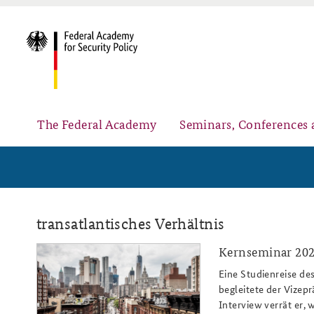
The Federal Academy
Seminars, Conferences 
Advisory Board
Security Policy Course for Senior Officials
transatlantisches Verhältnis
Kernseminar 202
usa_nyc_slider_808x486_pixabay_w
Eine Studienreise des
begleitete der Vizep
Partners
Public Events
Interview verrät er,