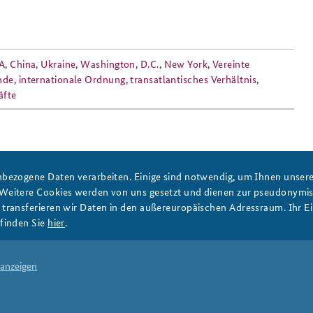
A
,
China
,
Ukraine
,
Washington
,
D.C.
,
New York
,
Vereinte
nde
,
internationale Ordnung
,
transatlantisches Verhältnis
,
äfte
bezogene Daten verarbeiten. Einige sind notwendig, um Ihnen unsere 
DATA PRIVACY
IMPRINT
 Weitere Cookies werden von uns gesetzt und dienen zur pseudonym
ransferieren wir Daten in den außereuropäischen Adressraum. Ihr Ein
finden Sie
hier
.
 anzeigen