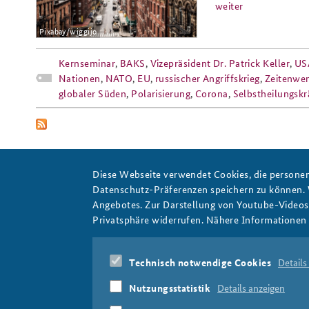
weiter
Pixabay/wiggijo
Kernseminar
,
BAKS
,
Vizepräsident Dr. Patrick Keller
,
US
Nationen
,
NATO
,
EU
,
russischer Angriffskrieg
,
Zeitenwe
globaler Süden
,
Polarisierung
,
Corona
,
Selbstheilungskr
Diese Webseite verwendet Cookies, die personen
Datenschutz-Präferenzen speichern zu können.
Angebotes. Zur Darstellung von Youtube-Videos t
transatlantisches Verhältnis
Privatsphäre widerrufen. Nähere Informationen 
Technisch notwendige Cookies
Details
Nutzungsstatistik
Details anzeigen