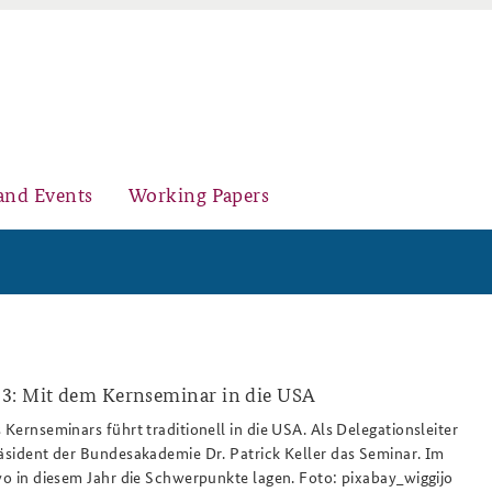
and Events
Working Papers
Organisation
Core Course on Security Policy
3: Mit dem Kernseminar in die USA
iggijo.png
 Kernseminars führt traditionell in die USA. Als Delegationsleiter
räsident der Bundesakademie Dr. Patrick Keller das Seminar. Im
Young Leaders in Security Policy
Further Events
 wo in diesem Jahr die Schwerpunkte lagen. Foto: pixabay_wiggijo