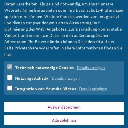
Kernseminar 2023: Mit dem Kernseminar in die
Daten verarbeiten. Einige sind notwendig, um Ihnen unsere
USA
Webseite fehlerfrei anbieten oder ihre Datenschutz-Präferenzen
Eine Studienreise des Kernseminars führt traditionell in die USA.
speichern zu können. Weitere Cookies werden von uns gesetzt
Als Delegationsleiter begleitete der Vizepräsident der
und dienen zur pseudonymisierten Auswertung und
Bundesakademie Dr. Patrick Keller das Seminar. Im Interview
Optimierung des Web-Angebotes. Zur Darstellung von Youtube-
verrät er, wo in diesem Jahr die Schwerpunkte lagen. Foto:
Videos transferieren wir Daten in den außereuropäischen
pixabay_wiggijo
Adressraum. Ihr Einverständnis können Sie jederzeit auf der
weiter
Seite Privatsphäre widerrufen. Nähere Informationen finden Sie
hier
.
Kernseminar
,
BAKS
,
Vizepräsident Dr. Patrick Keller
,
USA
,
China
,
Ukraine
,
Washington
,
D.C.
,
New York
,
Vereinte
Technisch notwendige Cookies
Details anzeigen
Nationen
,
NATO
,
EU
,
russischer Angriffskrieg
,
Zeitenwende
,
internationale Ordnung
,
transatlantisches
Nutzungsstatistik
Details anzeigen
Verhältnis
,
globaler Süden
,
Polarisierung
,
Corona
,
Selbstheilungskräfte
Integration von Youtube-Videos
Details anzeigen
Auswahl speichern
Alle ablehnen
DATA PRIVACY
IMPRINT