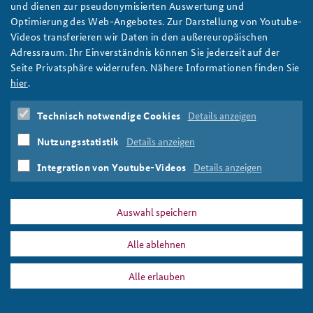
und dienen zur pseudonymisierten Auswertung und
Porträtfoto Ekkehard Brose
Optimierung des Web-Angebotes. Zur Darstellung von Youtube-
Foto: BAKS
Videos transferieren wir Daten in den außereuropäischen
Adressraum. Ihr Einverständnis können Sie jederzeit auf der
Seite Privatsphäre widerrufen. Nähere Informationen finden Sie
hier
.
DATA PRIVACY
IMPRINT
Technisch notwendige Cookies
Details anzeigen
ekkehard_brose_808x486_slider.png
Print
Nutzungsstatistik
Details anzeigen
Integration von Youtube-Videos
Details anzeigen
Auswahl speichern
Alle ablehnen
Alle erlauben