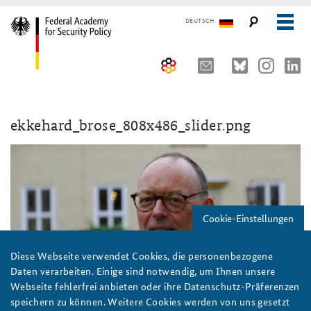
DEUTSCH
The Federal Academy
ekkehard_brose_808x486_slider.png
Seminars, Conferences and Events
Advisory Board
Working Papers
Organisation
Security Policy Course for Senior Officials
The Association of Friends
Core Course on Security Policy
Cookie-Einstellungen
Partners
German Forum on Security Policy
Young Leaders in Security Policy
Public Events
Diese Webseite verwendet Cookies, die personenbezogene
Daten verarbeiten. Einige sind notwendig, um Ihnen unsere
Directions
Further Events
Webseite fehlerfrei anbieten oder ihre Datenschutz-Präferenzen
speichern zu können. Weitere Cookies werden von uns gesetzt