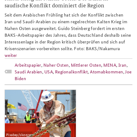
saudische Konflikt dominiert die Region
Seit dem Arabischen Frühling hat sich der Konflikt zwischen
Iran und Saudi-Arabien zu einem regelrechten Kalten Krieg im
Nahen Osten ausgeweitet. Guido Steinberg fordert im ersten
BAKS-Arbeitspapier des Jahres, dass Deutschland deshalb seine
Interessenlage in der Region kritisch überprüfen und sich auf
Krisenszenarien vorbereiten sollte. Foto: BAKS/Nakamura
weiter
Arbeitspapier
,
Naher Osten
,
Mittlerer Osten
,
MENA
,
Iran
,
Saudi Arabien
,
USA
,
Regionalkonflikt
,
Atomabkommen
,
Joe
Biden
ap5-20_slider.png
Pixabay/skeeze