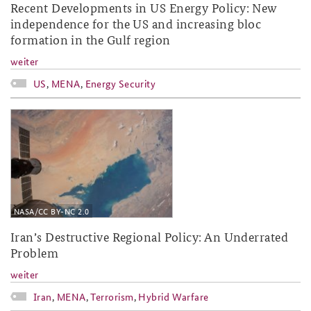
Recent Developments in US Energy Policy: New
independence for the US and increasing bloc
formation in the Gulf region
weiter
US
,
MENA
,
Energy Security
2018-27.jpg
NASA/CC BY-NC 2.0
Iran’s Destructive Regional Policy: An Underrated
Problem
weiter
Iran
,
MENA
,
Terrorism
,
Hybrid Warfare