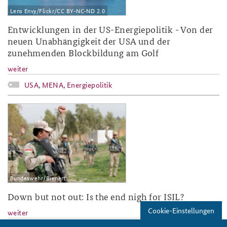
Lens Envy/Flickr/CC BY-NC-ND 2.0
Entwicklungen in der US-Energiepolitik - Von der
neuen Unabhängigkeit der USA und der
zunehmenden Blockbildung am Golf
weiter
USA
,
MENA
,
Energiepolitik
23550054_1248833001929063_35442
Bundeswehr/Bienert
Down but not out: Is the end nigh for ISIL?
Cookie-Einstellungen
weiter