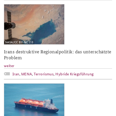
2018-27.jpg
NASA/CC BY-NC 2.0
Irans destruktive Regionalpolitik: das unterschätzte
Problem
weiter
Iran
,
MENA
,
Terrorismus
,
Hybride Kriegsführung
2018-24.jpg