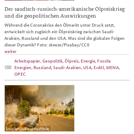
Der saudisch-russisch-amerikanische Ölpreiskrieg
und die geopolitischen Auswirkungen
Während die Coronakrise den Ölmarkt unter Druck setzt,
entwickelt sich zugleich ein Ölpreiskrieg zwischen Saudi-
Arabien, Russland und den USA. Was sind die globalen Folgen
dieser Dynamik? Foto: skeeze/Pixabay/CC0
weiter
Arbeitspapier
,
Geopolitik
,
Ölpreis
,
Energie
,
Fossile
Energien
,
Russland
,
Saudi-Arabien
,
USA
,
Erdöl
,
MENA
,
OPEC
ap3-20_slider.png
Unsplash/Marcus Kauffman