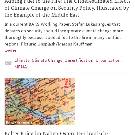
Adding Fuel to the Fire: The Underestimated Effects
of Climate Change on Security Policy, Illustrated by
the Example of the Middle East
In a current BAKS Working Paper, Stefan Lukas argues that
debates on security should incorporate climate change more
thoroughly because it added fue to the fire in many conflict
regions. Picture: Unsplash/Marcus Kauffman
weiter
Climate
,
Climate Change
,
Desertification
,
Urbanization
,
MENA
bild_ap_2021_1_thumb_234x156.png
BAKS/Nakamura
Kalter Krieg im Nahen Osten: Der iranisch-