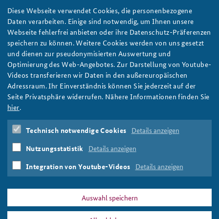
Intrastate Conflicts
,
Terrorism
,
Iraq
,
Syria
,
MENA
Diese Webseite verwendet Cookies, die personenbezogene
Daten verarbeiten. Einige sind notwendig, um Ihnen unsere
23550054_1248833001929063_35442
Webseite fehlerfrei anbieten oder ihre Datenschutz-Präferenzen
speichern zu können. Weitere Cookies werden von uns gesetzt
und dienen zur pseudonymisierten Auswertung und
Optimierung des Web-Angebotes. Zur Darstellung von Youtube-
Videos transferieren wir Daten in den außereuropäischen
Adressraum. Ihr Einverständnis können Sie jederzeit auf der
Bundeswehr/Bienert
Seite Privatsphäre widerrufen. Nähere Informationen finden Sie
hier
.
Totgesagte leben länger: Steht der IS vor dem Ende?
weiter
Technisch notwendige Cookies
Details anzeigen
Irak
,
Syrien
,
Terrorismus
,
Innerstaatliche Konflikte
,
MENA
Nutzungsstatistik
Details anzeigen
Pages
Integration von Youtube-Videos
Details anzeigen
1
2
3
4
next ›
last »
Auswahl speichern