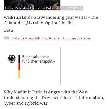
Russian Federation Presidential Executive Office/CC BY 4.0
Weißrusslands Gratwanderung geht weiter - Die
Gefahr der „Ukraine-Option“ bleibt
weiter
Hybride Kriegsführung
,
Russland
,
Europa
,
Belarus
baks-logo_neu.png
Why Vladimir Putin is Angry with the West:
Understanding the Drivers of Russia’s Information,
Cyber and Hybrid War