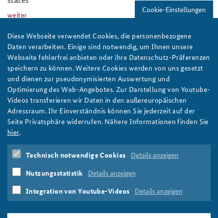
Cookie-Einstellungen
weiter
Europa
,
Russland
,
Informationsraum
,
Hybride
Diese Webseite verwendet Cookies, die personenbezogene
Kriegsführung
Daten verarbeiten. Einige sind notwendig, um Ihnen unsere
Webseite fehlerfrei anbieten oder ihre Datenschutz-Präferenzen
baks-logo_neu.png
speichern zu können. Weitere Cookies werden von uns gesetzt
und dienen zur pseudonymisierten Auswertung und
Optimierung des Web-Angebotes. Zur Darstellung von Youtube-
Videos transferieren wir Daten in den außereuropäischen
Adressraum. Ihr Einverständnis können Sie jederzeit auf der
Seite Privatsphäre widerrufen. Nähere Informationen finden Sie
hier
.
Russia‘s Hybrid Warfare: a Success in Propaganda
Technisch notwendige Cookies
Details anzeigen
weiter
Nutzungsstatistik
Details anzeigen
Russland
,
Hybride Kriegsführung
,
Informationsraum
,
Europa
Integration von Youtube-Videos
Details anzeigen