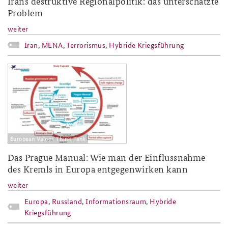
Irans destruktive Regionalpolitik: das unterschätzte
Problem
weiter
Iran
,
MENA
,
Terrorismus
,
Hybride Kriegsführung
2018-22.jpg
European Values Think Tank
Das Prague Manual: Wie man der Einflussnahme
des Kremls in Europa entgegenwirken kann
weiter
Europa
,
Russland
,
Informationsraum
,
Hybride
Kriegsführung