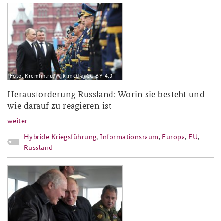
2017-27.jpg
Foto: Kremlin.ru/Wikimedia/CC BY 4.0
Herausforderung Russland: Worin sie besteht und
wie darauf zu reagieren ist
weiter
Hybride Kriegsführung
,
Informationsraum
,
Europa
,
EU
,
Russland
2017-11.jpg