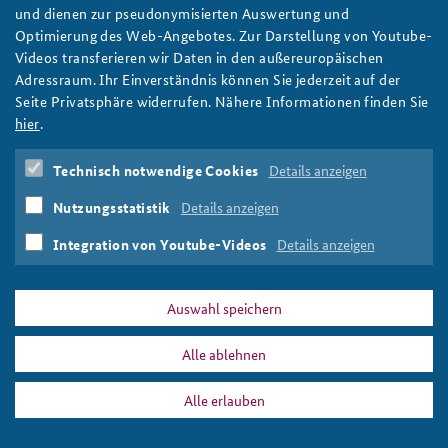
The 2026 Expert Course on Climate, Inequality and
und dienen zur pseudonymisierten Auswertung und
Security
Anfahrt
Deutsches Forum Sicherheitspolitik
Newsletter-Archiv
Optimierung des Web-Angebotes. Zur Darstellung von Youtube-
The 2026 Expert Course on Climate, Inequality and Security
Videos transferieren wir Daten in den außereuropäischen
Freundeskreis
Arbeitskreis "Junge Sicherheitspolitiker"
addresses climate change from a security policy perspective.
Adressraum. Ihr Einverständnis können Sie jederzeit auf der
After an introduction in Berlin, the seminar visits Jordan and the
Seite Privatsphäre widerrufen. Nähere Informationen finden Sie
Das Sicherheitspolitische Gespräch an der BAKS
United Arab Emirates.
hier
.
weiter
Studierendenkonferenz Sicherheitspolitik gestalten
Technisch notwendige Cookies
Details anzeigen
Seminars
,
Expert Course
,
Climate
,
Inequality
,
2026
,
Climate Change
,
Desertification
,
climate risks
,
Nutzungsstatistik
Details anzeigen
Transformation
,
water conflicts
,
extreme weather events
,
Jordan
,
United Arab Emirates
Integration von Youtube-Videos
Details anzeigen
Auswahl speichern
Alle ablehnen
PRESSE
DATENSCHUTZ
IMPRESSUM
FAQ
Alle erlauben
water conflicts
Drucken