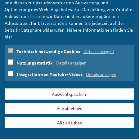
BAKS Präsident Brose im Phoenix Tagesgespräch
und dienen zur pseudonymisierten Auswertung und
zur Ukraine-Krise
Optimierung des Web-Angebotes. Zur Darstellung von Youtube-
Anfahrt
Deutsches Forum Sicherheitspolitik
Newsletter-Archiv
Videos transferieren wir Daten in den außereuropäischen
„Taktisch müssen alle Gesprächsfäden genutzt werden.
Adressraum. Ihr Einverständnis können Sie jederzeit auf der
Freundeskreis
Arbeitskreis "Junge Sicherheitspolitiker"
Strategisch sind bestimmte Forderungen aber nicht
Seite Privatsphäre widerrufen. Nähere Informationen finden Sie
verhandelbar“, sagte Brose im Tagesgespräch bei Phoenix.
Das Sicherheitspolitische Gespräch an der BAKS
hier
.
weiter
Phoenix
,
Russland-Ukraine-Krise
,
Ekkehard Brose
,
Tina
Studierendenkonferenz Sicherheitspolitik gestalten
Technisch notwendige Cookies
Details anzeigen
Dauster
Nutzungsstatistik
Details anzeigen
Integration von Youtube-Videos
Details anzeigen
Auswahl speichern
PRESSE
DATENSCHUTZ
IMPRESSUM
FAQ
Tina Dauster
Alle ablehnen
Drucken
Alle erlauben