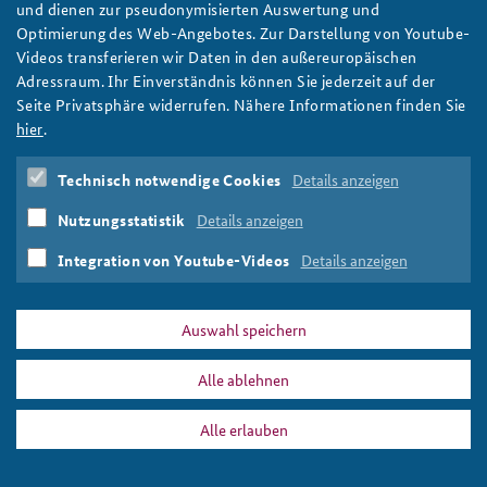
Gerald Knaus ist Karl-Carstens-Preisträger 2021
und dienen zur pseudonymisierten Auswertung und
Optimierung des Web-Angebotes. Zur Darstellung von Youtube-
Anfahrt
Deutsches Forum Sicherheitspolitik
Newsletter-Archiv
Der Soziologe und Migrationsforscher Gerald Knaus nahm den
Videos transferieren wir Daten in den außereuropäischen
Preis am 28. Oktober im Historischen Saal der BAKS persönlich
Adressraum. Ihr Einverständnis können Sie jederzeit auf der
Freundeskreis
Arbeitskreis "Junge Sicherheitspolitiker"
entgegen. Die frühere US-Außenministerin Madeleine Albright
Seite Privatsphäre widerrufen. Nähere Informationen finden Sie
würdigte den Preisträger in einer Laudatio per Video. Foto:
Das Sicherheitspolitische Gespräch an der BAKS
hier
.
BAKS/Adamzik
weiter
Studierendenkonferenz Sicherheitspolitik gestalten
Technisch notwendige Cookies
Details anzeigen
Karl-Carstens-Preis
,
Freundeskreis BAKS
,
Gerald Knaus
,
Madeleine Albright
Nutzungsstatistik
Details anzeigen
Integration von Youtube-Videos
Details anzeigen
Auswahl speichern
PRESSE
DATENSCHUTZ
IMPRESSUM
FAQ
Alle ablehnen
Madeleine Albright
Drucken
Alle erlauben