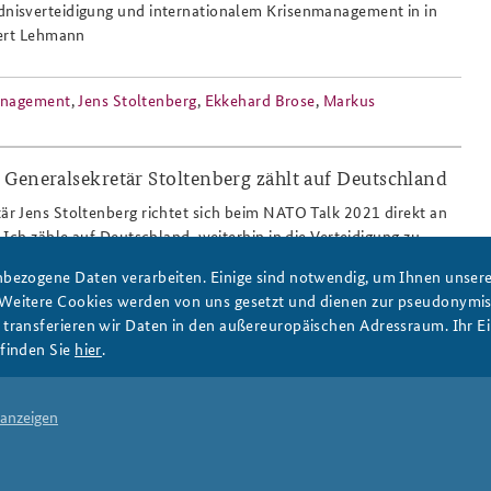
isverteidigung und internationalem Krisenmanagement in in
bert Lehmann
Anfahrt
Das Sicherheitspolitische
anagement
,
Jens Stoltenberg
,
Ekkehard Brose
,
Markus
Gespräch an der BAKS
Generalsekretär Stoltenberg zählt auf Deutschland
de.png
 Jens Stoltenberg richtet sich beim NATO Talk 2021 direkt an
„Ich zähle auf Deutschland, weiterhin in die Verteidigung zu
te auch für die Nukleare Teilhabe im Bündnis. Hier finden Sie
bezogene Daten verarbeiten. Einige sind notwendig, um Ihnen unsere 
 Video.
 Weitere Cookies werden von uns gesetzt und dienen zur pseudonym
ransferieren wir Daten in den außereuropäischen Adressraum. Ihr Ein
finden Sie
hier
.
oltenberg
,
Christian Schmidt
,
Ekkehard Brose
 anzeigen