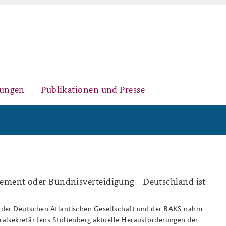
gungen
Publikationen und Presse
Historischer Ort
Kernseminar für
Arbeitspapiere Sicherheitspolitik
Sicherheitspolitik
ment oder Bündnisverteidigung - Deutschland ist
der Deutschen Atlantischen Gesellschaft und der BAKS nahm
Sicherheitspolitische
Fachseminar Desinformation und
Newsletter-Archiv
alsekretär Jens Stoltenberg aktuelle Herausforderungen der
Nachwuchsarbeit
Sicherheitspolitik