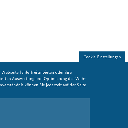
Freundeskreis
Studierendenkonferenz
Sicherheitspolitik gestalten
Cookie-Einstellungen
Webseite fehlerfrei anbieten oder ihre
isierten Auswertung und Optimierung des Web-
verständnis können Sie jederzeit auf der Seite