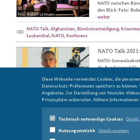
NATO zwischen Bündn
den Blick. Foto: Ro
Foto: Robert Lehmann
weiter
Praktika an der BAKS
Arbeitskreis "Junge
NATO Talk
,
Afghanistan
,
Bündnisverteidigung
,
Krisenm
Sicherheitspolitiker"
Laubenthal
,
NATO
,
Konferenz
NATO Talk 2021: 
nato_talk_2021_sg_stoltenberg_re
NATO-Generalsekretär
die Bundesrepublik: 
investieren.“ Das gel
Diese Webseite verwendet Cookies, die personen
Stoltenbergs Rede im
Datenschutz-Präferenzen speichern zu können.
weiter
Angebotes. Zur Darstellung von Youtube-Videos t
Foto: BAKS
Privatsphäre widerrufen. Nähere Informationen 
NATO Talk
,
Livestream
,
NATO-Generalsekretär
,
Jens St
Technisch notwendige Cookies
Details
Nutzungsstatistik
Details anzeigen