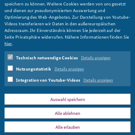
AKJS diskutiert strategische Kultur
speichern zu können. Weitere Cookies werden von uns gesetzt
Anfahrt
Deutsches Forum Sicherheitspolitik
Newsletter-Archiv
Der Arbeitskreis "Junge Sicherheitspolitiker" befasst sich 2025
und dienen zur pseudonymisierten Auswertung und
mit strategischem Denken als Ausdruck Integrierter Sicherheit.
Optimierung des Web-Angebotes. Zur Darstellung von Youtube-
Freundeskreis
Arbeitskreis "Junge Sicherheitspolitiker"
Bei seiner Arbeitssitzung im März nahm er dazu die strategische
Videos transferieren wir Daten in den außereuropäischen
Kultur verschiedener Staaten in den Blick und diskutierte, wie
Adressraum. Ihr Einverständnis können Sie jederzeit auf der
Das Sicherheitspolitische Gespräch an der BAKS
historische Erfahrungen und Überzeugungen politisches
Seite Privatsphäre widerrufen. Nähere Informationen finden Sie
Handeln prägen. Foto: BAKS/Kühn
hier
.
Studierendenkonferenz Sicherheitspolitik gestalten
weiter
Technisch notwendige Cookies
Details anzeigen
Arbeitskreis Junge Sicherheitspolitiker
,
AKJS
,
Arbeitssitzung
,
Jahresthema
,
Integrierte Sicherheit
,
Nutzungsstatistik
Details anzeigen
Strategische Kultur
,
Russland
,
Israel
,
Strategie
,
Strategisches Denken
Integration von Youtube-Videos
Details anzeigen
Auswahl speichern
Alle ablehnen
PRESSE
DATENSCHUTZ
IMPRESSUM
FAQ
Alle erlauben
Arbeitssitzung
Drucken