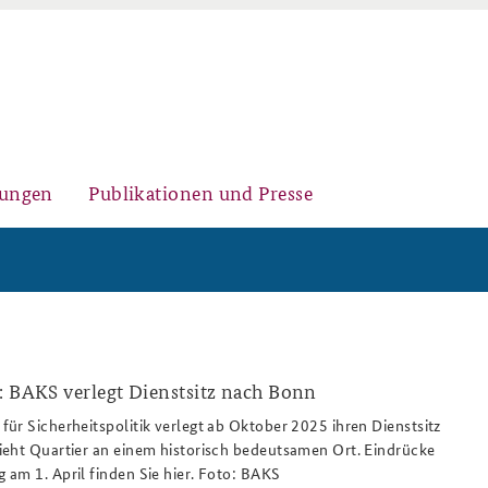
gungen
Publikationen und Presse
Historischer Ort
Kernseminar für
Arbeitspapiere Sicherheitspolitik
Sicherheitspolitik
: BAKS verlegt Dienstsitz nach Bonn
2025_808x486-
ür Sicherheitspolitik verlegt ab Oktober 2025 ihren Dienstsitz
eht Quartier an einem historisch bedeutsamen Ort. Eindrücke
Sicherheitspolitische
Fachseminar Desinformation und
Newsletter-Archiv
am 1. April finden Sie hier. Foto: BAKS
Nachwuchsarbeit
Sicherheitspolitik