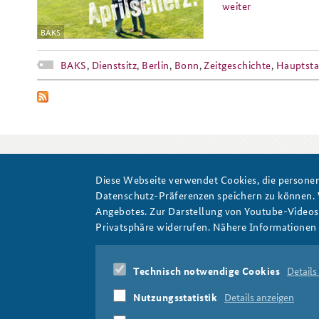
weiter
BAKS
Praktika an der BAKS
Arbeitskreis "Junge
BAKS
,
Dienstsitz
,
Berlin
,
Bonn
,
Zeitgeschichte
,
Hauptsta
Sicherheitspolitiker"
Diese Webseite verwendet Cookies, die personen
April; April!
Datenschutz-Präferenzen speichern zu können.
Angebotes. Zur Darstellung von Youtube-Videos t
Privatsphäre widerrufen. Nähere Informationen 
Technisch notwendige Cookies
Details
Nutzungsstatistik
Details anzeigen