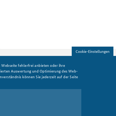
Freundeskreis
Studierendenkonferenz
Sicherheitspolitik gestalten
Cookie-Einstellungen
Webseite fehlerfrei anbieten oder ihre
Drucken
isierten Auswertung und Optimierung des Web-
verständnis können Sie jederzeit auf der Seite