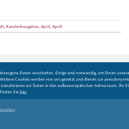
Anfahrt
Das Sicherheitspolitische
dt
,
Kanzlerbungalow
,
April; April!
Gespräch an der BAKS
PRESSE
DATENSCHUTZ
IMPRESSUM
FAQ
bezogene Daten verarbeiten. Einige sind notwendig, um Ihnen unsere 
 Weitere Cookies werden von uns gesetzt und dienen zur pseudonym
ransferieren wir Daten in den außereuropäischen Adressraum. Ihr Ein
finden Sie
hier
.
 anzeigen