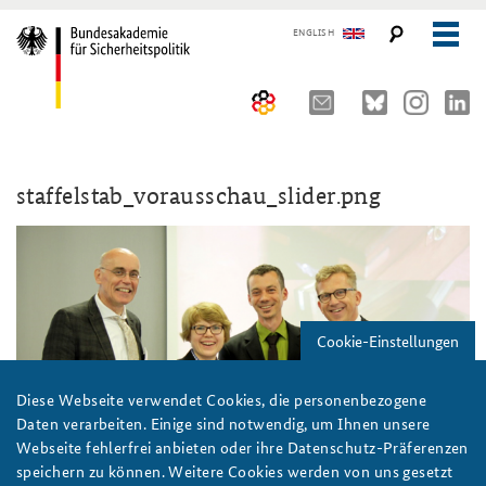
ENGLISH
Über uns
staffelstab_vorausschau_slider.png
10 Jahre AKJS
Auftrag und Organisation
Seminare und Tagungen
Historischer Ort
Publikationen und Presse
Kompetenzzentrum Strategische Vorausschau
Führungskräfteseminar für Sicherheitspolitik
Cookie-Einstellungen
Team
Kernseminar für Sicherheitspolitik
#angeBAKSt: Aktuelle Kommentare zur Sicherheitspolitik
STUDIENPLATTFORM
Sicherheitspolitische Nachwuchsarbeit
Methodenseminar Strategische Vorausschau
Arbeitspapiere Sicherheitspolitik
Diese Webseite verwendet Cookies, die personenbezogene
Daten verarbeiten. Einige sind notwendig, um Ihnen unsere
Beirat
Fachseminar Digitalisierung und Sicherheitspolitik
Pressespiegel und Gastbeiträge von BAKS-Angehörigen
Webseite fehlerfrei anbieten oder ihre Datenschutz-Präferenzen
speichern zu können. Weitere Cookies werden von uns gesetzt
Praktika an der BAKS
Fachseminar Desinformation und Sicherheitspolitik
Ansprechpartner für Presse- und andere Medienanfragen