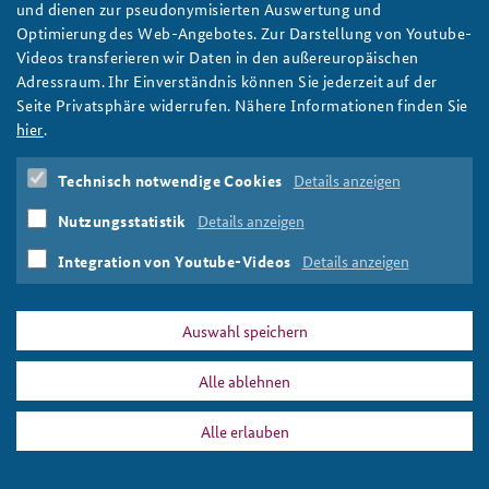
und dienen zur pseudonymisierten Auswertung und
Vier Personen in geschäftlicher Kleidung stehen lächelnd
Optimierung des Web-Angebotes. Zur Darstellung von Youtube-
Anfahrt
Deutsches Forum Sicherheitspolitik
Newsletter-Archiv
beisammen; zwei von ihnen halten gemeinsam ein Fernrohr in
Videos transferieren wir Daten in den außereuropäischen
den Händen.
Adressraum. Ihr Einverständnis können Sie jederzeit auf der
Freundeskreis
Arbeitskreis "Junge Sicherheitspolitiker"
Foto: BAKS
Seite Privatsphäre widerrufen. Nähere Informationen finden Sie
Das Sicherheitspolitische Gespräch an der BAKS
hier
.
Studierendenkonferenz Sicherheitspolitik gestalten
Technisch notwendige Cookies
Details anzeigen
PRESSE
DATENSCHUTZ
IMPRESSUM
FAQ
Nutzungsstatistik
Details anzeigen
staffelstab_vorausschau_slider.png
Drucken
Integration von Youtube-Videos
Details anzeigen
Auswahl speichern
Alle ablehnen
Alle erlauben