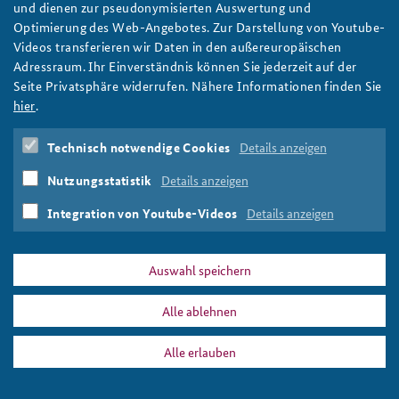
und dienen zur pseudonymisierten Auswertung und
Eine große Gruppe geschäftlich gekleideter Menschen steht auf
Optimierung des Web-Angebotes. Zur Darstellung von Youtube-
Anfahrt
Deutsches Forum Sicherheitspolitik
Newsletter-Archiv
der zentralen Treppe im Bundeskanzleramt
Videos transferieren wir Daten in den außereuropäischen
Foto: BAKS
Adressraum. Ihr Einverständnis können Sie jederzeit auf der
Freundeskreis
Arbeitskreis "Junge Sicherheitspolitiker"
Seite Privatsphäre widerrufen. Nähere Informationen finden Sie
Das Sicherheitspolitische Gespräch an der BAKS
hier
.
PRESSE
DATENSCHUTZ
IMPRESSUM
FAQ
Studierendenkonferenz Sicherheitspolitik gestalten
Technisch notwendige Cookies
Details anzeigen
kanzleramt_808x486.png
Drucken
Nutzungsstatistik
Details anzeigen
Integration von Youtube-Videos
Details anzeigen
Auswahl speichern
Alle ablehnen
Alle erlauben