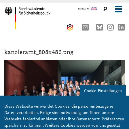
ENGLISH
Über uns
kanzleramt_808x486.png
10 Jahre AKJS
Auftrag und Organisation
Seminare und Tagungen
Historischer Ort
Publikationen und Presse
Kompetenzzentrum Strategische Vorausschau
Führungskräfteseminar für Sicherheitspolitik
Cookie-Einstellungen
Team
Kernseminar für Sicherheitspolitik
#angeBAKSt: Aktuelle Kommentare zur Sicherheitspolitik
STUDIENPLATTFORM
Sicherheitspolitische Nachwuchsarbeit
Methodenseminar Strategische Vorausschau
Arbeitspapiere Sicherheitspolitik
Diese Webseite verwendet Cookies, die personenbezogene
Daten verarbeiten. Einige sind notwendig, um Ihnen unsere
Beirat
Fachseminar Digitalisierung und Sicherheitspolitik
Pressespiegel und Gastbeiträge von BAKS-Angehörigen
Webseite fehlerfrei anbieten oder ihre Datenschutz-Präferenzen
speichern zu können. Weitere Cookies werden von uns gesetzt
Praktika an der BAKS
Fachseminar Desinformation und Sicherheitspolitik
Ansprechpartner für Presse- und andere Medienanfragen