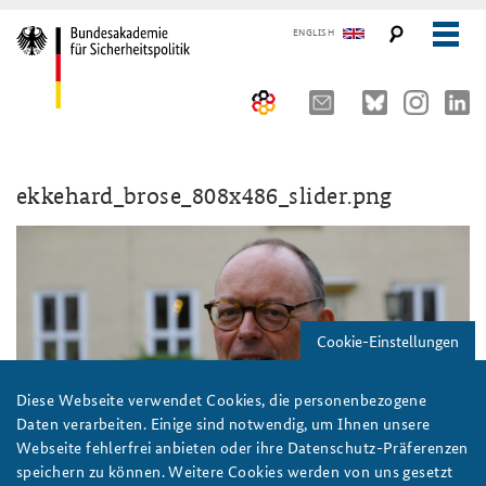
ENGLISH
Über uns
ekkehard_brose_808x486_slider.png
10 Jahre AKJS
Auftrag und Organisation
Seminare und Tagungen
Historischer Ort
Publikationen und Presse
Kompetenzzentrum Strategische Vorausschau
Führungskräfteseminar für Sicherheitspolitik
Cookie-Einstellungen
Team
Kernseminar für Sicherheitspolitik
#angeBAKSt: Aktuelle Kommentare zur Sicherheitspolitik
STUDIENPLATTFORM
Sicherheitspolitische Nachwuchsarbeit
Methodenseminar Strategische Vorausschau
Arbeitspapiere Sicherheitspolitik
Diese Webseite verwendet Cookies, die personenbezogene
Daten verarbeiten. Einige sind notwendig, um Ihnen unsere
Beirat
Fachseminar Digitalisierung und Sicherheitspolitik
Pressespiegel und Gastbeiträge von BAKS-Angehörigen
Webseite fehlerfrei anbieten oder ihre Datenschutz-Präferenzen
speichern zu können. Weitere Cookies werden von uns gesetzt
Praktika an der BAKS
Fachseminar Desinformation und Sicherheitspolitik
Ansprechpartner für Presse- und andere Medienanfragen