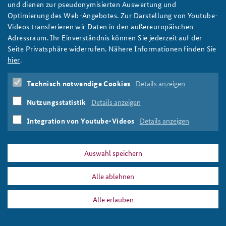
und dienen zur pseudonymisierten Auswertung und
Porträtfoto Ekkehard Brose
Optimierung des Web-Angebotes. Zur Darstellung von Youtube-
Anfahrt
Deutsches Forum Sicherheitspolitik
Newsletter-Archiv
Foto: BAKS
Videos transferieren wir Daten in den außereuropäischen
Adressraum. Ihr Einverständnis können Sie jederzeit auf der
Freundeskreis
Arbeitskreis "Junge Sicherheitspolitiker"
Seite Privatsphäre widerrufen. Nähere Informationen finden Sie
Das Sicherheitspolitische Gespräch an der BAKS
hier
.
PRESSE
DATENSCHUTZ
IMPRESSUM
FAQ
Studierendenkonferenz Sicherheitspolitik gestalten
Technisch notwendige Cookies
Details anzeigen
ekkehard_brose_808x486_slider.png
Drucken
Nutzungsstatistik
Details anzeigen
Integration von Youtube-Videos
Details anzeigen
Auswahl speichern
Alle ablehnen
Alle erlauben