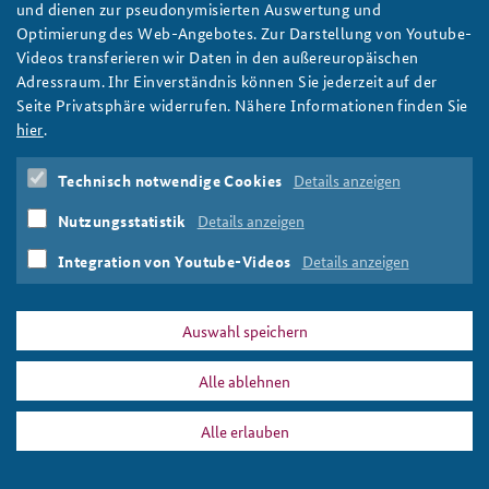
und dienen zur pseudonymisierten Auswertung und
Luftbild des Capitols in Washington, D.C.
Optimierung des Web-Angebotes. Zur Darstellung von Youtube-
Anfahrt
Deutsches Forum Sicherheitspolitik
Newsletter-Archiv
Pixabay/jamesdemers
Videos transferieren wir Daten in den außereuropäischen
Adressraum. Ihr Einverständnis können Sie jederzeit auf der
Freundeskreis
Arbeitskreis "Junge Sicherheitspolitiker"
Seite Privatsphäre widerrufen. Nähere Informationen finden Sie
Das Sicherheitspolitische Gespräch an der BAKS
hier
.
PRESSE
DATENSCHUTZ
IMPRESSUM
FAQ
Studierendenkonferenz Sicherheitspolitik gestalten
Technisch notwendige Cookies
Details anzeigen
capitol_slider_808x486_pixabay_jamesdemers.png
Nutzungsstatistik
Details anzeigen
Drucken
Integration von Youtube-Videos
Details anzeigen
Auswahl speichern
Alle ablehnen
Alle erlauben