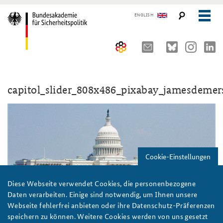
ENGLISH
Über uns
capitol_slider_808x486_pixabay_jamesdemer
10 Jahre AKJS
Auftrag und Organisation
Seminare und Tagungen
Historischer Ort
Publikationen und Presse
Kompetenzzentrum Strategische Vorausschau
Führungskräfteseminar für Sicherheitspolitik
Cookie-Einstellungen
Team
Kernseminar für Sicherheitspolitik
#angeBAKSt: Aktuelle Kommentare zur Sicherheitspolitik
STUDIENPLATTFORM
Sicherheitspolitische Nachwuchsarbeit
Methodenseminar Strategische Vorausschau
Arbeitspapiere Sicherheitspolitik
Diese Webseite verwendet Cookies, die personenbezogene
Daten verarbeiten. Einige sind notwendig, um Ihnen unsere
Beirat
Fachseminar Digitalisierung und Sicherheitspolitik
Pressespiegel und Gastbeiträge von BAKS-Angehörigen
Webseite fehlerfrei anbieten oder ihre Datenschutz-Präferenzen
speichern zu können. Weitere Cookies werden von uns gesetzt
Praktika an der BAKS
Fachseminar Desinformation und Sicherheitspolitik
Ansprechpartner für Presse- und andere Medienanfragen