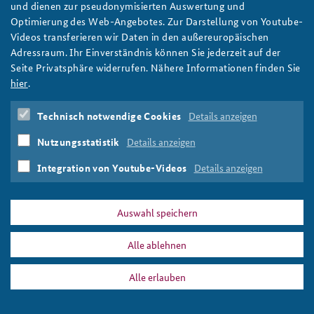
und dienen zur pseudonymisierten Auswertung und
Optimierung des Web-Angebotes. Zur Darstellung von Youtube-
Anfahrt
Deutsches Forum Sicherheitspolitik
Newsletter-Archiv
Videos transferieren wir Daten in den außereuropäischen
Adressraum. Ihr Einverständnis können Sie jederzeit auf der
Freundeskreis
Arbeitskreis "Junge Sicherheitspolitiker"
Seite Privatsphäre widerrufen. Nähere Informationen finden Sie
Das Sicherheitspolitische Gespräch an der BAKS
hier
.
Studierendenkonferenz Sicherheitspolitik gestalten
Technisch notwendige Cookies
Details anzeigen
Nutzungsstatistik
Details anzeigen
Integration von Youtube-Videos
Details anzeigen
Auswahl speichern
Alle ablehnen
Alle erlauben