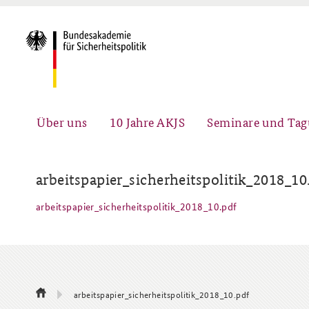
Über uns
10 Jahre AKJS
Seminare und Ta
arbeitspapier_sicherheitspolitik_2018_10
arbeitspapier_sicherheitspolitik_2018_10.pdf
Auftrag und Organisation
Führungskräfteseminar für
#angeBAKSt: Aktuelle
Sicherheitspolitik
Kommentare zur
Sicherheitspolitik
Team
Fachseminar Digitalisierung und
Ansprechpartner für Presse- und
arbeitspapier_sicherheitspolitik_2018_10.pdf
Sicherheitspolitik
andere Medienanfragen