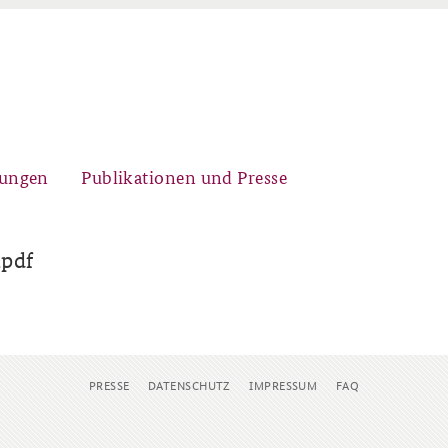
gungen
Publikationen und Presse
.pdf
Historischer Ort
Kernseminar für
Arbeitspapiere Sicherheitspolitik
Sicherheitspolitik
PRESSE
DATENSCHUTZ
IMPRESSUM
FAQ
Sicherheitspolitische
Fachseminar Desinformation und
Newsletter-Archiv
Nachwuchsarbeit
Sicherheitspolitik