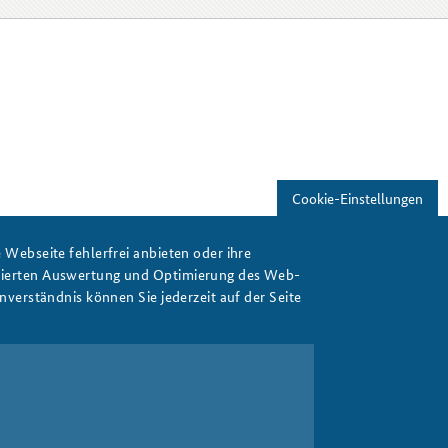
Freundeskreis
Studierendenkonferenz
Sicherheitspolitik gestalten
Cookie-Einstellungen
Webseite fehlerfrei anbieten oder ihre
isierten Auswertung und Optimierung des Web-
verständnis können Sie jederzeit auf der Seite