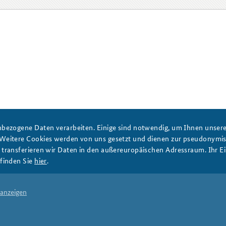
Anfahrt
Das Sicherheitspolitische
Gespräch an der BAKS
bezogene Daten verarbeiten. Einige sind notwendig, um Ihnen unsere 
 Weitere Cookies werden von uns gesetzt und dienen zur pseudonym
ransferieren wir Daten in den außereuropäischen Adressraum. Ihr Ein
finden Sie
hier
.
 anzeigen