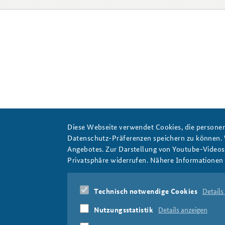
Praktika an der BAKS
Arbeitskreis "Junge
Sicherheitspolitiker"
Diese Webseite verwendet Cookies, die personen
Datenschutz-Präferenzen speichern zu können.
Angebotes. Zur Darstellung von Youtube-Videos t
Privatsphäre widerrufen. Nähere Informationen 
Technisch notwendige Cookies
Details
Nutzungsstatistik
Details anzeigen