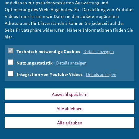
und dienen zur pseudonymisierten Auswertung und
Optimierung des Web-Angebotes. Zur Darstellung von Youtube-
Anfahrt
Deutsches Forum Sicherheitspolitik
Newsletter-Archiv
Videos transferieren wir Daten in den außereuropäischen
Adressraum. Ihr Einverständnis können Sie jederzeit auf der
Freundeskreis
Arbeitskreis "Junge Sicherheitspolitiker"
Crown copyright / Arron Hoare
Seite Privatsphäre widerrufen. Nähere Informationen finden Sie
Das Sicherheitspolitische Gespräch an der BAKS
hier
.
Studierendenkonferenz Sicherheitspolitik gestalten
PRESSE
DATENSCHUTZ
IMPRESSUM
FAQ
Technisch notwendige Cookies
Details anzeigen
Nutzungsstatistik
Details anzeigen
agb10-20_thumbnail_flickr_crown_copyright_arron_hoare.png
Drucken
Integration von Youtube-Videos
Details anzeigen
Auswahl speichern
Alle ablehnen
Alle erlauben