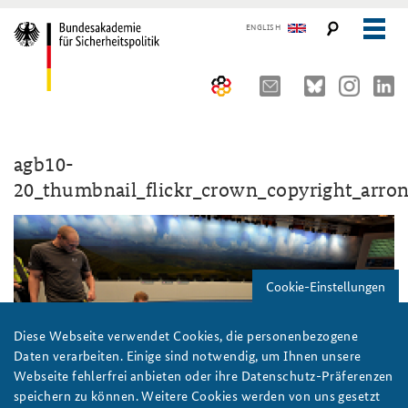
ENGLISH
Über uns
agb10-
10 Jahre AKJS
Auftrag und Organisation
20_thumbnail_flickr_crown_copyright_arro
Seminare und Tagungen
Historischer Ort
Publikationen und Presse
Kompetenzzentrum Strategische Vorausschau
Führungskräfteseminar für Sicherheitspolitik
Cookie-Einstellungen
Team
Kernseminar für Sicherheitspolitik
#angeBAKSt: Aktuelle Kommentare zur Sicherheitspolitik
STUDIENPLATTFORM
Sicherheitspolitische Nachwuchsarbeit
Methodenseminar Strategische Vorausschau
Arbeitspapiere Sicherheitspolitik
Diese Webseite verwendet Cookies, die personenbezogene
Daten verarbeiten. Einige sind notwendig, um Ihnen unsere
Beirat
Fachseminar Digitalisierung und Sicherheitspolitik
Pressespiegel und Gastbeiträge von BAKS-Angehörigen
Webseite fehlerfrei anbieten oder ihre Datenschutz-Präferenzen
speichern zu können. Weitere Cookies werden von uns gesetzt
Praktika an der BAKS
Fachseminar Desinformation und Sicherheitspolitik
Ansprechpartner für Presse- und andere Medienanfragen