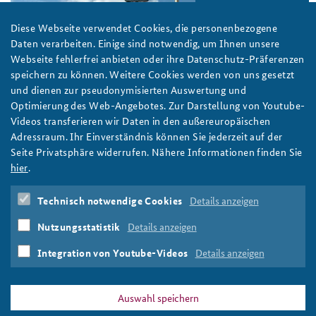
Anfahrt
Deutsches Forum Sicherheitspolitik
Newsletter-Archiv
Diese Webseite verwendet Cookies, die personenbezogene
Daten verarbeiten. Einige sind notwendig, um Ihnen unsere
Freundeskreis
Arbeitskreis "Junge Sicherheitspolitiker"
Webseite fehlerfrei anbieten oder ihre Datenschutz-Präferenzen
speichern zu können. Weitere Cookies werden von uns gesetzt
Das Sicherheitspolitische Gespräch an der BAKS
und dienen zur pseudonymisierten Auswertung und
Optimierung des Web-Angebotes. Zur Darstellung von Youtube-
Studierendenkonferenz Sicherheitspolitik gestalten
Videos transferieren wir Daten in den außereuropäischen
Adressraum. Ihr Einverständnis können Sie jederzeit auf der
Seite Privatsphäre widerrufen. Nähere Informationen finden Sie
hier
.
Technisch notwendige Cookies
Details anzeigen
Nutzungsstatistik
Details anzeigen
Integration von Youtube-Videos
Details anzeigen
Foto: RonPorter/Pixabay/CC0
Auswahl speichern