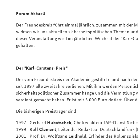
Forum Aktuell
Der Freundeskreis führt einmal jährlich, zusammen mit der M
widmen wir uns aktuellen sicherheitspolitischen Themen und 
dieser Veranstaltung wird im jährlichen Wechsel der "Karl-C
gehalten.
Der "Karl-Carstens-Preis"
Der vom Freundeskreis der Akademie gestiftete und nach de
seit 1997 alle zwei Jahre verliehen. Mit ihm werden Persönli
sicherheitspolitischer Zusammenhänge und die Vermittlung ve
verdient gemacht haben. Er ist mit 5.000 Euro dotiert. Über 
Die bisherigen Preisträger sind:
1997 Gerhard
Hubatschek
, Chefredakteur IAP-Dienst Sicher
1999 Rolf
Clement
, Leitender Redakteur Deutschlandfunk 
2001 Prof. Dr. Wolfgang
Leidhold
, Erfinder des Rollenspie