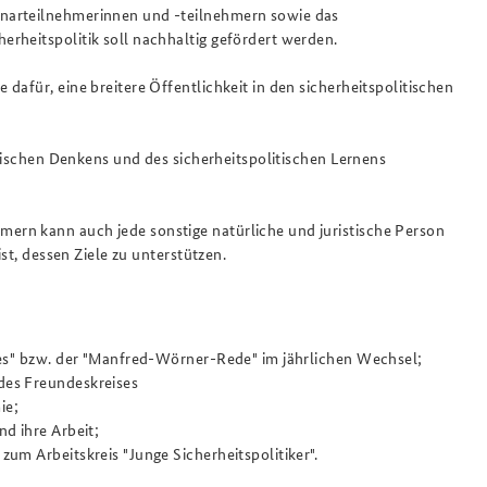
narteilnehmerinnen und -teilnehmern sowie das
rheitspolitik soll nachhaltig gefördert werden.
dafür, eine breitere Öffentlichkeit in den sicherheitspolitischen
Anfahrt
Das Sicherheitspolitische
Gespräch an der BAKS
egischen Denkens und des sicherheitspolitischen Lernens
rn kann auch jede sonstige natürliche und juristische Person
ist, dessen Ziele zu unterstützen.
ses" bzw. der "Manfred-Wörner-Rede" im jährlichen Wechsel;
des Freundeskreises
ie;
d ihre Arbeit;
um Arbeitskreis "Junge Sicherheitspolitiker".