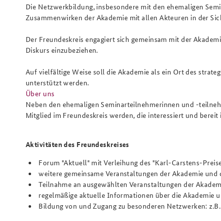
Die Netzwerkbildung, insbesondere mit den ehemaligen Semi
Zusammenwirken der Akademie mit allen Akteuren in der Siche
Der Freundeskreis engagiert sich gemeinsam mit der Akademie 
Praktika an der BAKS
Arbeitskreis "Junge
Diskurs einzubeziehen.
Sicherheitspolitiker"
Auf vielfältige Weise soll die Akademie als ein Ort des strat
unterstützt werden.
Über uns
Neben den ehemaligen Seminarteilnehmerinnen und -teilnehme
Mitglied im Freundeskreis werden, die interessiert und bereit 
Aktivitäten des Freundeskreises
Forum "Aktuell" mit Verleihung des "Karl-Carstens-Prei
weitere gemeinsame Veranstaltungen der Akademie und 
Teilnahme an ausgewählten Veranstaltungen der Akadem
regelmäßige aktuelle Informationen über die Akademie un
Bildung von und Zugang zu besonderen Netzwerken: z.B. z