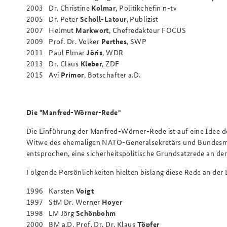
2003 Dr. Christine
Kolmar
, Politikchefin n-tv
2005 Dr. Peter
Scholl-Latour
, Publizist
2007 Helmut
Markwort
, Chefredakteur FOCUS
2009 Prof. Dr. Volker
Perthes
, SWP
2011 Paul Elmar
Jöris
, WDR
2013 Dr. Claus
Kleber
, ZDF
2015 Avi
Primor
, Botschafter a.D.
Die "Manfred-Wörner-Rede"
Die Einführung der Manfred-Wörner-Rede ist auf eine Idee d
Witwe des ehemaligen NATO-Generalsekretärs und Bundesminis
entsprochen, eine sicherheitspolitische Grundsatzrede an d
Folgende Persönlichkeiten hielten bislang diese Rede an der
1996 Karsten
Voigt
1997 StM Dr. Werner
Hoyer
1998 LM Jörg
Schönbohm
2000 BM a.D. Prof. Dr. Dr. Klaus
Töpfer