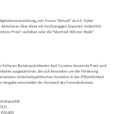
itgliederversammlung, sein Forum "Aktuell" durch. Dabei
diskutieren über diese mit hochrangigen Experten. Anlässlich
arstens-Preis" verliehen oder die "Manfred-Wörner-Rede"
m früheren Bundespräsidenten Karl Carstens benannte Preis wird
chkeiten ausgezeichnet, die sich besonders um die Förderung
rnetzten sicherheitspolitischen Handelns in der Öffentlichkeit
die Vergabe entscheidet der Vorstand des Freundeskreises.
heitspolitik
(DLF)
ls POL&IS