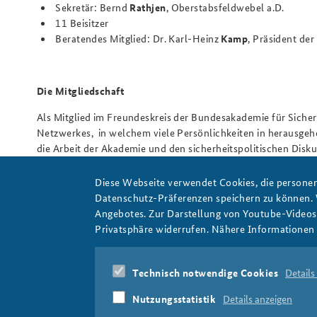
Sekretär: Bernd
Rathjen
, Oberstabsfeldwebel a.D.
11 Beisitzer
Beratendes Mitglied: Dr. Karl-Heinz
Kamp
, Präsident de
Die Mitgliedschaft
Als Mitglied im Freundeskreis der Bundesakademie für Sicherhei
Netzwerkes, in welchem viele Persönlichkeiten in herausgeh
die Arbeit der Akademie und den sicherheitspolitischen Disku
Bei Interesse an einer Mitgliedschaft wenden Sie sich bitte m
Diese Webseite verwendet Cookies, die personen
Rathjen (
sekretaer-fk@baks.bund.de
) - oder schicken Sie un
Datenschutz-Präferenzen speichern zu können.
Download-Bereich).
Angebotes. Zur Darstellung von Youtube-Videos t
Privatsphäre widerrufen. Nähere Informationen 
Mitgliedsbeitrag: 60,00 Euro pro Kalenderjahr
Ermäßigt: 30,00 Euro für Studierende und Auszubildende 
Technisch notwendige Cookies
Details
Nutzungsstatistik
Details anzeigen