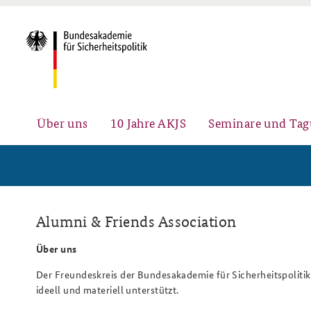
Über uns
10 Jahre AKJS
Seminare und Ta
Auftrag und Organisation
Führungskräfteseminar für
#angeBAKSt: Aktuelle
Alumni & Friends Association
Sicherheitspolitik
Kommentare zur
Sicherheitspolitik
Über uns
Der Freundeskreis der Bundesakademie für Sicherheitspolitik e
ideell und materiell unterstützt.
Team
Fachseminar Digitalisierung und
Ansprechpartner für Presse- und
Sicherheitspolitik
andere Medienanfragen