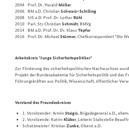
2004 Prof. Dr. Harald
Müller
2006 BM a.D. Christian
Schwarz–Schilling
2008 StS a.D. Prof. Dr. Lothar
Rühl
2010 Parl. Sts Christian
Schmidt
, BMVg
2014 BM a.D. Prof. Dr. Dr. Klaus
Töpfer
2016 Prof. Dr. Michael
Stürmer
, Chefkorrespondent "Die We
Arbeitskreis "Junge Sicherheitspolitiker"
Zur Förderung des sicherheitspolitischen Nachwuchses wur
Projekt der Bundesakademie für Sicherheitspolitik und des Fr
Führungskräften aus Politik, Wissenschaft, öffentlicher Ve
Vorstand des Freundeskreises
1. Vorsitzender: Armin
Staigis
, Brigadegeneral a.D., ehem
2. Vorsitzende: Katrin
Klüber
, Leiterin Stabsstelle Beauf
Schatzmeister: Kristian
Zunke
, Oberst a.D.