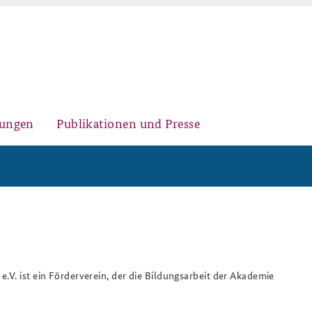
gungen
Publikationen und Presse
Historischer Ort
Kernseminar für
Arbeitspapiere Sicherheitspolitik
Sicherheitspolitik
.V. ist ein Förderverein, der die Bildungsarbeit der Akademie
Sicherheitspolitische
Fachseminar Desinformation und
Newsletter-Archiv
Nachwuchsarbeit
Sicherheitspolitik