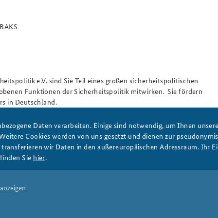
r BAKS
tspolitik e.V. sind Sie Teil eines großen sicherheitspolitischen
obenen Funktionen der Sicherheitspolitik mitwirken. Sie fördern
rs in Deutschland.
it einer E-Mail an den Sekretär des Freundeskreises, Herrn
bezogene Daten verarbeiten. Einige sind notwendig, um Ihnen unsere 
s einfach einen Antrag auf Mitgliedschaft (PDF unten im
 Weitere Cookies werden von uns gesetzt und dienen zur pseudonym
ransferieren wir Daten in den außereuropäischen Adressraum. Ihr Ein
finden Sie
hier
.
bis zum 30. Lebensjahr (Nachweis erforderlich)
 anzeigen
Drucken