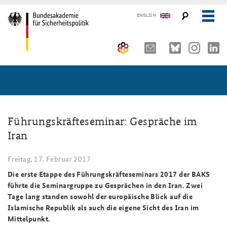
ENGLISH
Über uns
10 Jahre AKJS
Aktuelles (menu position rule)
Seminare und Tagungen
Auftrag und Organisation
Führungskräfteseminar: Gespräche im
Iran
Publikationen und Presse
Historischer Ort
Führungskräfteseminar für Sicherheitspolitik
Freitag, 17. Februar 2017
Kompetenzzentrum Strategische Vorausschau
Kernseminar für Sicherheitspolitik
#angeBAKSt: Aktuelle Kommentare zur Sicherheitspolitik
STUDIENPLATTFORM
Die erste Etappe des Führungskräfteseminars 2017 der BAKS
Team
Methodenseminar Strategische Vorausschau
Arbeitspapiere Sicherheitspolitik
führte die Seminargruppe zu Gesprächen in den Iran. Zwei
Tage lang standen sowohl der europäische Blick auf die
Sicherheitspolitische Nachwuchsarbeit
Fachseminar Digitalisierung und Sicherheitspolitik
Pressespiegel und Gastbeiträge von BAKS-Angehörigen
Islamische Republik als auch die eigene Sicht des Iran im
Mittelpunkt.
Beirat
Fachseminar Desinformation und Sicherheitspolitik
Ansprechpartner für Presse- und andere Medienanfragen