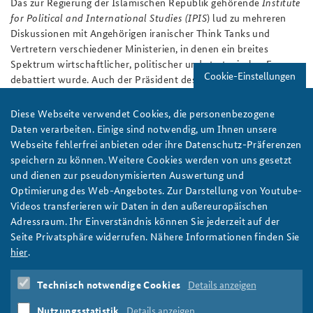
Das zur Regierung der Islamischen Republik gehörende
Institute
for Political and International Studies (IPIS
) lud zu mehreren
Diskussionen mit Angehörigen iranischer Think Tanks und
Vertretern verschiedener Ministerien, in denen ein breites
Spektrum wirtschaftlicher, politischer und strategischer Fragen
Cookie-Einstellungen
debattiert wurde. Auch der Präsident des IPIS und ehemalige
Vize-Außenminister Irans, Dr. Seyed Kazem Sajjadpour, stand
für einen Austausch zur Verfügung.
Diese Webseite verwendet Cookies, die personenbezogene
Daten verarbeiten. Einige sind notwendig, um Ihnen unsere
Schwerpunkte der offen geführten Diskussionen bildeten der
Webseite fehlerfrei anbieten oder ihre Datenschutz-Präferenzen
Gegensatz zwischen Iran und Saudi-Arabien und die Stabilität in
speichern zu können. Weitere Cookies werden von uns gesetzt
der gesamten Region. Während die iranischen Gesprächspartner
und dienen zur pseudonymisierten Auswertung und
häufig Fehlperzeptionen durch den Westen beklagten, wiesen
Optimierung des Web-Angebotes. Zur Darstellung von Youtube-
deutsche Teilnehmer auf das Problem des Revolutionsexports
Videos transferieren wir Daten in den außereuropäischen
und die Position des Iran gegenüber Israel hin. Konsens bestand
Adressraum. Ihr Einverständnis können Sie jederzeit auf der
auf beiden Seiten, dass eine solch offene Gesprächsform beiden
Seite Privatsphäre widerrufen. Nähere Informationen finden Sie
Seiten nutze und fortgesetzt werden solle.
hier
.
Autor:
Redaktion
Technisch notwendige Cookies
Details anzeigen
Führungskräfteseminar
Iran
Mittlerer Osten
Nutzungsstatistik
Details anzeigen