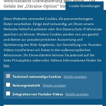
Weißrusslands Gratwanderung geht weiter - Die
Gefahr der „Ukraine-Option“ bleibt
Cookie-Einstellungen
weiter
Diese Webseite verwendet Cookies, die personenbezogene
Hybride Kriegsführung
,
Russland
,
Europa
,
Belarus
Daten verarbeiten. Einige sind notwendig, um Ihnen unsere
Webseite fehlerfrei anbieten oder ihre Datenschutz-Präferenzen
2017-11.jpg
speichern zu können. Weitere Cookies werden von uns gesetzt
und dienen zur pseudonymisierten Auswertung und
Optimierung des Web-Angebotes. Zur Darstellung von Youtube-
Videos transferieren wir Daten in den außereuropäischen
Adressraum. Ihr Einverständnis können Sie jederzeit auf der
Seite Privatsphäre widerrufen. Nähere Informationen finden Sie
Russian Federation Presidential Executive Office/CC BY 4.0
hier
.
Belarus's balancing act continues. Minsk fends off
Technisch notwendige Cookies
Details anzeigen
the "Ukraine Option" again
Nutzungsstatistik
Details anzeigen
weiter
Belarus
,
Hybrid Warfare
,
Russia
,
Europe
Integration von Youtube-Videos
Details anzeigen