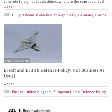
concrete foreign policy positions, what are the consequences?
weiter
U.S. presidential election
,
foreign policy
,
Germany
,
Europe
2016-28.jpg
Foto: Bundeswehr
Brexit and British Defence Policy: Not Business As
Usual
weiter
Europe
,
United Kingdom
,
European Union
,
Defence Policy
baks-logo_neu.png