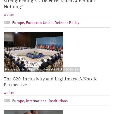
Strengthening EU Defence: Much Ado About
Nothing?
weiter
Europe
,
European Union
,
Defence Policy
2017-12.jpg
Presidencia de la República Mexicana/Flickr/CC BY 2.0
The G20: Inclusivity and Legitimacy. A Nordic
Perspective
weiter
Europe
,
International Institutions