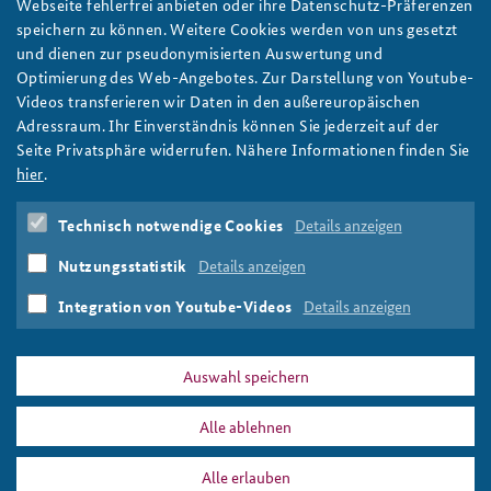
Webseite fehlerfrei anbieten oder ihre Datenschutz-Präferenzen
speichern zu können. Weitere Cookies werden von uns gesetzt
und dienen zur pseudonymisierten Auswertung und
Optimierung des Web-Angebotes. Zur Darstellung von Youtube-
Videos transferieren wir Daten in den außereuropäischen
Adressraum. Ihr Einverständnis können Sie jederzeit auf der
Seite Privatsphäre widerrufen. Nähere Informationen finden Sie
hier
.
Russia and Europe in 2030: conflict or cooperation?
weiter
Technisch notwendige Cookies
Details anzeigen
Europe
,
Russia
Nutzungsstatistik
Details anzeigen
Pages
Integration von Youtube-Videos
Details anzeigen
« first
‹ previous
1
2
3
4
next ›
last »
Auswahl speichern
Alle ablehnen
DATA PRIVACY
IMPRINT
Alle erlauben
Europe