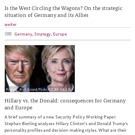
Is the West Circling the Wagons? On the strategic
situation of Germany and its Allies
weiter
Germany
,
Strategy
,
Europe
28736470374_2390793780_o.jpg
Picture: Rich Girard/flickr/CC BY-SA 2.0
Hillary vs. the Donald: consequences for Germany
and Europe
A brief summary of a new Security Policy Working Paper:
Stephan Bierling analyses Hillary Clinton's and Donald Trump’s
personality profiles and decision-making styles. What are their