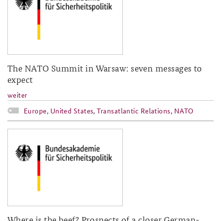
The NATO Summit in Warsaw: seven messages to
expect
weiter
Europe
,
United States
,
Transatlantic Relations
,
NATO
baks-logo_neu.png
Where is the beef? Prospects of a closer German-