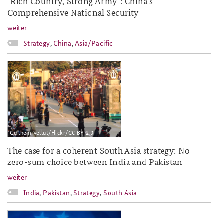
"Rich Country, Strong Army": China's
Comprehensive National Security
weiter
Strategy
,
China
,
Asia/Pacific
2018-11.png
Guilhem Vellut/Flickr/CC BY 2.0
The case for a coherent South Asia strategy: No
zero-sum choice between India and Pakistan
weiter
India
,
Pakistan
,
Strategy
,
South Asia