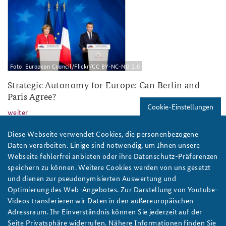
2018-8.jpg
Foto: European Council/Flickr/CC BY-NC-ND 2.0
Strategic Autonomy for Europe: Can Berlin and
Paris Agree?
Cookie-Einstellungen
weiter
Germany
,
France
,
Europe
,
European Union
,
Defence
Diese Webseite verwendet Cookies, die personenbezogene
Policy
,
Strategy
Daten verarbeiten. Einige sind notwendig, um Ihnen unsere
Webseite fehlerfrei anbieten oder ihre Datenschutz-Präferenzen
2017-02.png
speichern zu können. Weitere Cookies werden von uns gesetzt
und dienen zur pseudonymisierten Auswertung und
Optimierung des Web-Angebotes. Zur Darstellung von Youtube-
Videos transferieren wir Daten in den außereuropäischen
Adressraum. Ihr Einverständnis können Sie jederzeit auf der
Seite Privatsphäre widerrufen. Nähere Informationen finden Sie