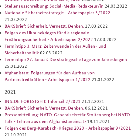
Stellenausschreibung: Social-Media-Redakteur/in
24.03.2022
Anfahrt
Deutsches Forum Sicherheitspolitik
Newsletter-Archiv
Nationale Sicherheitsstrategie - Arbeitspapier 3/2022
21.03.2022
Freundeskreis
Arbeitskreis "Junge Sicherheitspolitiker"
BAKSbrief: Sicherheit. Vernetzt. Denken.
17.03.2022
Folgen des Ukrainekrieges für die regionale
Das Sicherheitspolitische Gespräch an der BAKS
Ernährungssicherheit - Arbeitspapier 2/2022
17.03.2022
Termintipp 3. März: Zeitenwende in der Außen- und
Studierendenkonferenz Sicherheitspolitik gestalten
Sicherheitspolitik
02.03.2022
Termintipp 27. Januar: Die strategische Lage zum Jahresbeginn
25.01.2022
Afghanistan: Folgerungen für den Aufbau von
Partnerstreitkräften - Arbeitspapier 1/2022
21.01.2022
2021
INSIDE FORESIGHT: Infomail 2/2021
21.12.2021
BAKSbrief: Sicherheit. Vernetzt. Denken.
06.12.2021
Pressemitteilung: NATO-Generalsekretär Stoltenberg bei NATO
Talk - Lehren aus dem Afghanistaneinsatz
19.11.2021
Folgen des Berg-Karabach-Krieges 2020 - Arbeitspapier 9/2021
21.10.2021