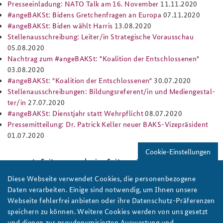
Presseeinladung: NATO Talk am 16. November
11.11.2020
#angeBAKSt: Bidens Gretchenfragen an Europa
07.11.2020
#angeBAKSt: Biden wählt Harris
13.08.2020
Stellenausschreibung: Leiter/in Strategische Vorausschau
05.08.2020
Nachtrag zum #angeBAKSt: "Koalition der Entschlossenen"
03.08.2020
#angeBAKSt: "Koalition der Entschlossenen"
30.07.2020
Stellenausschreibungen: Bildungsreferent/in und Me­dien­ge­stal­
te­r/in
27.07.2020
#angeBAKSt: Dienstjahr statt Wehrpflicht
08.07.2020
Pressemitteilung: Dr. Patrick Keller neuer BAKS-Vizepräsident
01.07.2020
Seiten
Cookie-Einstellungen
« erste Seite
‹ vorherige Seite
1
2
3
4
5
6
7
8
9
nächste Seite ›
letzte Seite »
Diese Webseite verwendet Cookies, die personenbezogene
Daten verarbeiten. Einige sind notwendig, um Ihnen unsere
Webseite fehlerfrei anbieten oder ihre Datenschutz-Präferenzen
speichern zu können. Weitere Cookies werden von uns gesetzt
und dienen zur pseudonymisierten Auswertung und