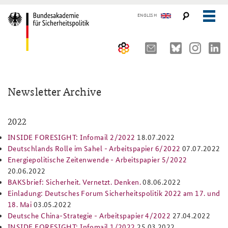
ENGLISH
Über uns
Newsletter Archive
10 Jahre AKJS
Auftrag und Organisation
Seminare und Tagungen
2022
Historischer Ort
INSIDE FORESIGHT: Infomail 2/2022
18.07.2022
Publikationen und Presse
Kompetenzzentrum Strategische Vorausschau
Führungskräfteseminar für Sicherheitspolitik
Deutschlands Rolle im Sahel - Arbeitspapier 6/2022
07.07.2022
Energiepolitische Zeitenwende - Arbeitspapier 5/2022
Team
Kernseminar für Sicherheitspolitik
#angeBAKSt: Aktuelle Kommentare zur Sicherheitspolitik
STUDIENPLATTFORM
20.06.2022
BAKSbrief: Sicherheit. Vernetzt. Denken.
08.06.2022
Sicherheitspolitische Nachwuchsarbeit
Methodenseminar Strategische Vorausschau
Arbeitspapiere Sicherheitspolitik
Einladung: Deutsches Forum Sicherheitspolitik 2022 am 17. und
Beirat
Fachseminar Digitalisierung und Sicherheitspolitik
Pressespiegel und Gastbeiträge von BAKS-Angehörigen
18. Mai
03.05.2022
Deutsche China-Strategie - Arbeitspapier 4/2022
27.04.2022
Praktika an der BAKS
Fachseminar Desinformation und Sicherheitspolitik
Ansprechpartner für Presse- und andere Medienanfragen
INSIDE FORESIGHT: Infomail 1/2022
25.03.2022