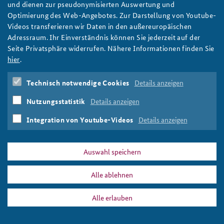
und dienen zur pseudonymisierten Auswertung und
Optimierung des Web-Angebotes. Zur Darstellung von Youtube-
Anfahrt
Deutsches Forum Sicherheitspolitik
Newsletter-Archiv
Videos transferieren wir Daten in den außereuropäischen
Adressraum. Ihr Einverständnis können Sie jederzeit auf der
Freundeskreis
Arbeitskreis "Junge Sicherheitspolitiker"
Seite Privatsphäre widerrufen. Nähere Informationen finden Sie
Das Sicherheitspolitische Gespräch an der BAKS
hier
.
Studierendenkonferenz Sicherheitspolitik gestalten
Technisch notwendige Cookies
Details anzeigen
Nutzungsstatistik
Details anzeigen
Integration von Youtube-Videos
Details anzeigen
Auswahl speichern
Alle ablehnen
Alle erlauben