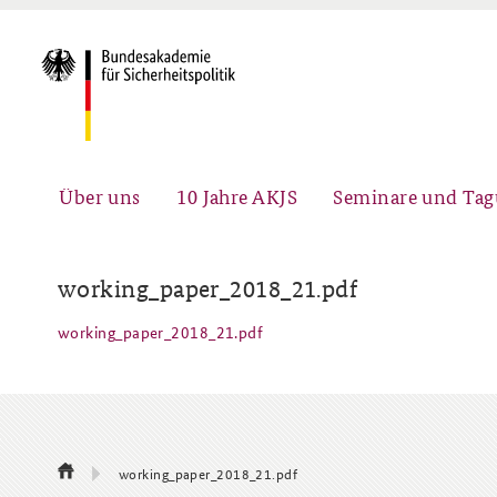
Über uns
10 Jahre AKJS
Seminare und Ta
working_paper_2018_21.pdf
working_paper_2018_21.pdf
Auftrag und Organisation
Führungskräfteseminar für
#angeBAKSt: Aktuelle
Sicherheitspolitik
Kommentare zur
Sicherheitspolitik
Team
Fachseminar Digitalisierung und
Ansprechpartner für Presse- und
working_paper_2018_21.pdf
Sicherheitspolitik
andere Medienanfragen