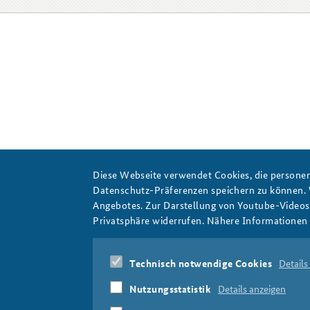
Praktika an der BAKS
Arbeitskreis "Junge
Sicherheitspolitiker"
Diese Webseite verwendet Cookies, die personen
Datenschutz-Präferenzen speichern zu können.
Angebotes. Zur Darstellung von Youtube-Videos t
Privatsphäre widerrufen. Nähere Informationen 
Technisch notwendige Cookies
Details
Nutzungsstatistik
Details anzeigen