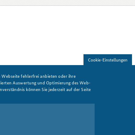
Freundeskreis
Studierendenkonferenz
Sicherheitspolitik gestalten
Cookie-Einstellungen
Webseite fehlerfrei anbieten oder ihre
isierten Auswertung und Optimierung des Web-
verständnis können Sie jederzeit auf der Seite