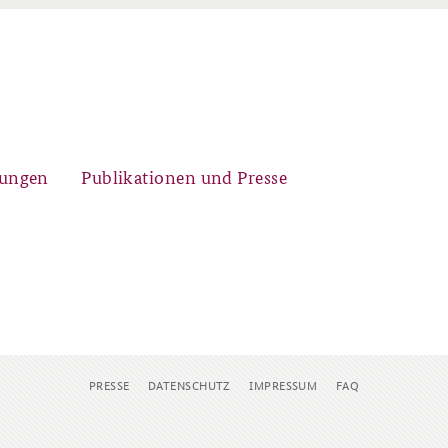
gungen
Publikationen und Presse
Historischer Ort
Kernseminar für
Arbeitspapiere Sicherheitspolitik
Sicherheitspolitik
PRESSE
DATENSCHUTZ
IMPRESSUM
FAQ
Sicherheitspolitische
Fachseminar Desinformation und
Newsletter-Archiv
Nachwuchsarbeit
Sicherheitspolitik