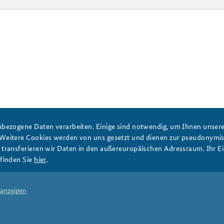
Anfahrt
Das Sicherheitspolitische
Gespräch an der BAKS
bezogene Daten verarbeiten. Einige sind notwendig, um Ihnen unsere 
 Weitere Cookies werden von uns gesetzt und dienen zur pseudonym
ransferieren wir Daten in den außereuropäischen Adressraum. Ihr Ein
finden Sie
hier
.
 anzeigen