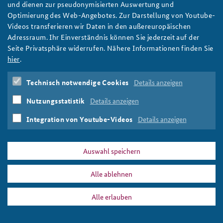
und dienen zur pseudonymisierten Auswertung und
Optimierung des Web-Angebotes. Zur Darstellung von Youtube-
Anfahrt
Deutsches Forum Sicherheitspolitik
Newsletter-Archiv
Sami Mlouhi
Videos transferieren wir Daten in den außereuropäischen
Adressraum. Ihr Einverständnis können Sie jederzeit auf der
Freundeskreis
Arbeitskreis "Junge Sicherheitspolitiker"
Seite Privatsphäre widerrufen. Nähere Informationen finden Sie
Das Sicherheitspolitische Gespräch an der BAKS
hier
.
PRESSE
DATENSCHUTZ
IMPRESSUM
FAQ
Studierendenkonferenz Sicherheitspolitik gestalten
Technisch notwendige Cookies
Details anzeigen
teaser_sami_mlouhi_cc_by-sa.png
Drucken
Nutzungsstatistik
Details anzeigen
Integration von Youtube-Videos
Details anzeigen
Auswahl speichern
Alle ablehnen
Alle erlauben