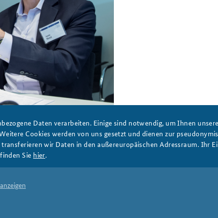
Anfahrt
Das Sicherheitspolitische
Gespräch an der BAKS
en eine Frau, die zu ihm Blickt sowie daneben weitere Menschen.
bezogene Daten verarbeiten. Einige sind notwendig, um Ihnen unsere 
 Weitere Cookies werden von uns gesetzt und dienen zur pseudonym
ransferieren wir Daten in den außereuropäischen Adressraum. Ihr Ein
finden Sie
hier
.
PRESSE
DATENSCHUTZ
IMPRESSUM
FAQ
 anzeigen