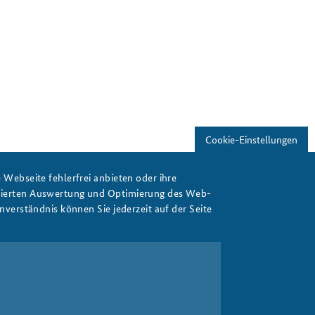
Freundeskreis
Studierendenkonferenz
Sicherheitspolitik gestalten
Cookie-Einstellungen
Webseite fehlerfrei anbieten oder ihre
isierten Auswertung und Optimierung des Web-
verständnis können Sie jederzeit auf der Seite
Drucken